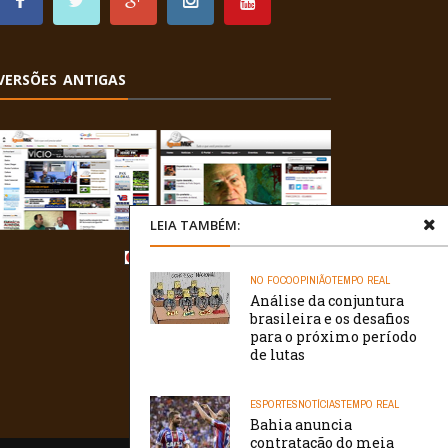
VERSÕES ANTIGAS
LEIA TAMBÉM:
NO FOCO
OPINIÃO
TEMPO REAL
Análise da conjuntura
brasileira e os desafios
para o próximo período
de lutas
ESPORTES
NOTÍCIAS
TEMPO REAL
Bahia anuncia
contratação do meia