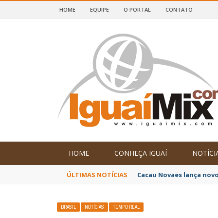
HOME
EQUIPE
O PORTAL
CONTATO
DE IGUAÍ E SUDOESTE DA BAHIA
HOME
CONHEÇA IGUAÍ
NOTÍCI
ÚLTIMAS NOTÍCIAS
Cacau Novaes lança novo
BRASIL
NOTÍCIAS
TEMPO REAL