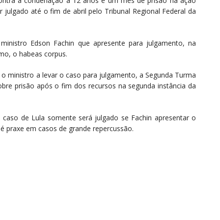
 contra a condenação a 12 anos e um mês de prisão na ação
r julgado até o fim de abril pelo Tribunal Regional Federal da
ministro Edson Fachin que apresente para julgamento, na
mo, o habeas corpus.
 o ministro a levar o caso para julgamento, a Segunda Turma
obre prisão após o fim dos recursos na segunda instância da
o caso de Lula somente será julgado se Fachin apresentar o
 é praxe em casos de grande repercussão.