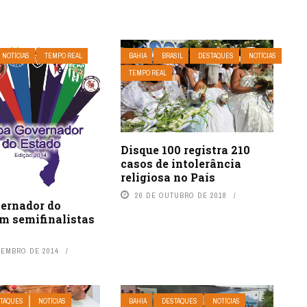
NOTÍCIAS
TEMPO REAL
BAHIA
BRASIL
DESTAQUES
NOTÍCIAS
TEMPO REAL
Disque 100 registra 210
casos de intolerância
religiosa no País
26 DE OUTUBRO DE 2018
ernador do
em semifinalistas
VEMBRO DE 2014
TAQUES
NOTÍCIAS
BAHIA
DESTAQUES
NOTÍCIAS