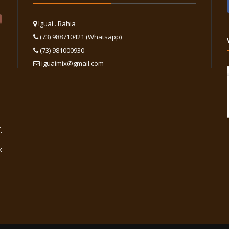
Iguaí . Bahia
(73) 988710421 (Whatsapp)
(73) 981000930
iguaimix@gmail.com
,
x