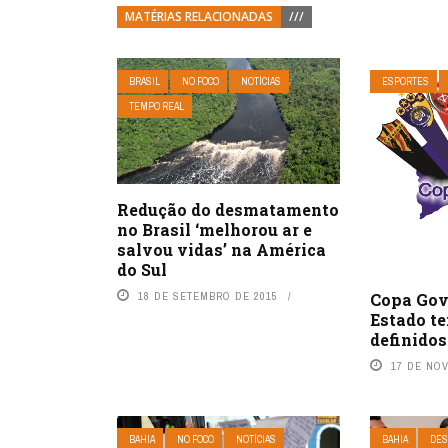
MATÉRIAS RELACIONADAS
///
BRASIL
NO FOCO
NOTÍCIAS
ESPORTES
TEMPO REAL
Redução do desmatamento
no Brasil ‘melhorou ar e
salvou vidas’ na América
do Sul
18 DE SETEMBRO DE 2015
Copa Gov
Estado t
definidos
17 DE NO
BAHIA
NO FOCO
NOTÍCIAS
BAHIA
DES