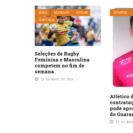
BRASIL
DESTAQUES
NOTÍCIAS
ESPORTES
TEMPO REAL
Seleções de Rugby
Feminina e Masculina
competem no fim de
semana
10 DE MAIO DE 2019
Atlético 
contrataç
pode apr
do Guaran
22 DE MA