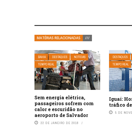
MATÉRIAS RELACIONADAS
///
BAHIA
DESTAQUES
NOTÍCIAS
DESTAQUES
TEMPO REAL
TEMPO REAL
Sem energia elétrica,
Iguaí: H
passageiros sofrem com
tráfico d
calor e escuridão no
5 DE NOV
aeroporto de Salvador
22 DE JANEIRO DE 2018