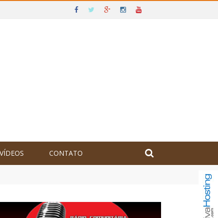
VÍDEOS
CONTATO
olômbia