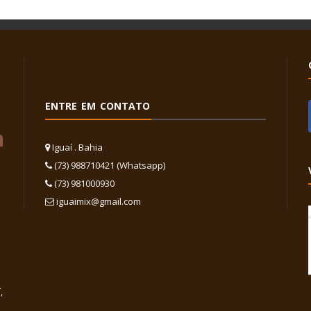
ENTRE EM CONTATO
Iguaí . Bahia
(73) 988710421 (Whatsapp)
(73) 981000930
iguaimix@gmail.com
,