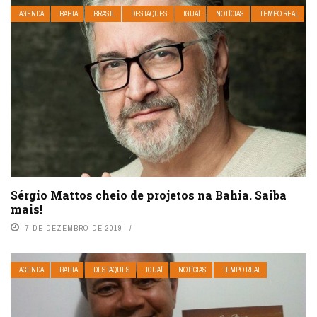
AGENDA
BAHIA
BRASIL
DESTAQUES
IGUAÍ
NOTÍCIAS
TEMPO REAL
Sérgio Mattos cheio de projetos na Bahia. Saiba
mais!
7 DE DEZEMBRO DE 2019
AGENDA
BAHIA
DESTAQUES
IGUAÍ
NOTÍCIAS
TEMPO REAL