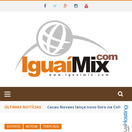
DE IGUAÍ E SUDOESTE DA BAHIA
ÚLTIMAS NOTÍCIAS
Poetas baianos representam o Brasil no XX
ESPORTES
NOTÍCIAS
TEMPO REAL