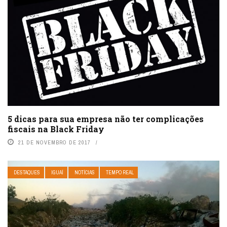
5 dicas para sua empresa não ter complicações
fiscais na Black Friday
21 DE NOVEMBRO DE 2017
DESTAQUES
IGUAÍ
NOTÍCIAS
TEMPO REAL