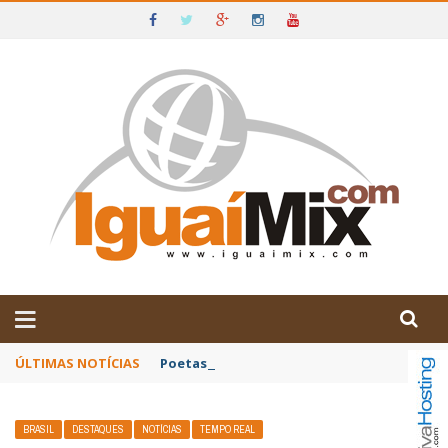
DE IGUAÍ E SUDOESTE DA BAHIA
ÚLTIMAS NOTÍCIAS
Poetas baianos representam o Brasil no XX
BRASIL
DESTAQUES
NOTÍCIAS
TEMPO REAL