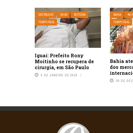
DESTAQUES
IGUAÍ
NOTÍCIAS
BAHIA
NO 
TEMPO REAL
TEMPO REAL
Iguaí: Prefeito Rony
Bahia at
Moitinho se recupera de
dos merc
cirurgia, em São Paulo
internaci
5 DE JANEIRO DE 2019
30 DE DE