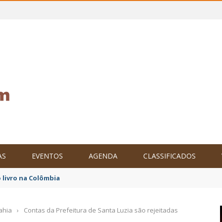
AS
EVENTOS
AGENDA
CLASSIFICADOS
tam o Brasil no XXIV Parlamento Internacional de Escritores, na C
ahia
›
Contas da Prefeitura de Santa Luzia são rejeitadas