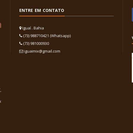
ENTRE EM CONTATO
Iguaí . Bahia
(73) 988710421 (Whatsapp)
(73) 981000930
iguaimix@gmail.com
,
x