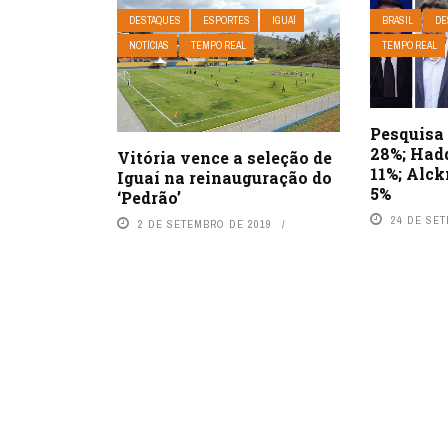
DESTAQUES
ESPORTES
IGUAÍ
BRASIL
DE
NOTÍCIAS
TEMPO REAL
TEMPO REAL
Pesquisa 
28%; Hadd
Vitória vence a seleção de
11%; Alck
Iguaí na reinauguração do
5%
‘Pedrão’
24 DE SE
2 DE SETEMBRO DE 2019