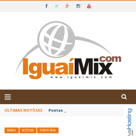
DE IGUAÍ E SUDOESTE DA BAHIA
ÚLTIMAS NOTÍCIAS
Poetas baianos representam o Brasil no XX
BRASIL
NOTÍCIAS
TEMPO REAL