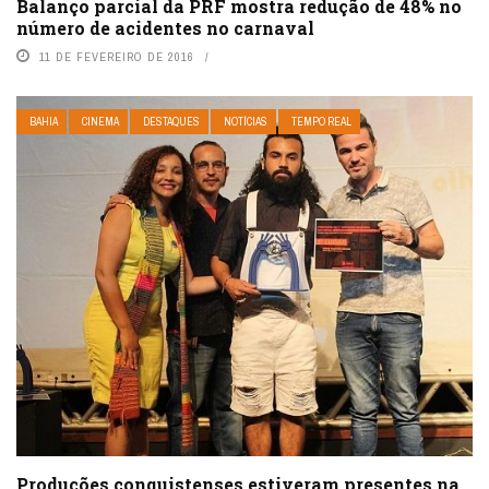
Balanço parcial da PRF mostra redução de 48% no
número de acidentes no carnaval
11 DE FEVEREIRO DE 2016
BAHIA
CINEMA
DESTAQUES
NOTÍCIAS
TEMPO REAL
Produções conquistenses estiveram presentes na