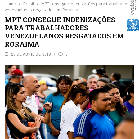
Home
›
Brasil
›
MPT consegue indenizações para trabalhadores
venezuelanos resgatados em Roraima
MPT CONSEGUE INDENIZAÇÕES
PARA TRABALHADORES
VENEZUELANOS RESGATADOS EM
RORAIMA
28 DE ABRIL DE 2018
0