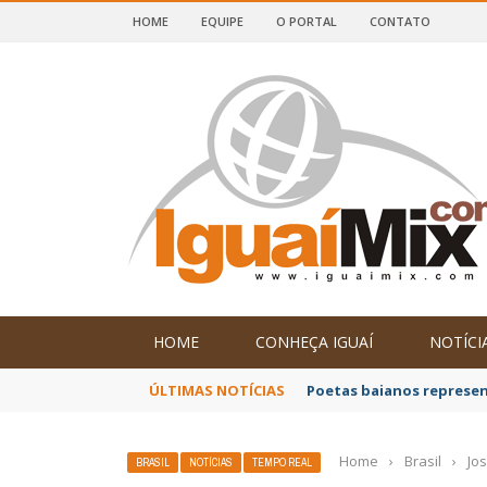
HOME
EQUIPE
O PORTAL
CONTATO
DE IGUAÍ E SUDOESTE DA BAHIA
HOME
CONHEÇA IGUAÍ
NOTÍCI
ÚLTIMAS NOTÍCIAS
Poetas baianos represen
Home
›
Brasil
›
Jo
BRASIL
NOTÍCIAS
TEMPO REAL