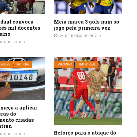
Meia marca 3 gols num só
adual convoca
jogo pela primeira vez
rês mil docentes
sino
24 DE MARÇO DE 2017
OSTO DE 2018
TAQUES
NOTÍCIAS
ESPORTES
TEMPO REAL
omeça a aplicar
gras do
ento criadas
atran
Reforço para o ataque do
OSTO DE 2019