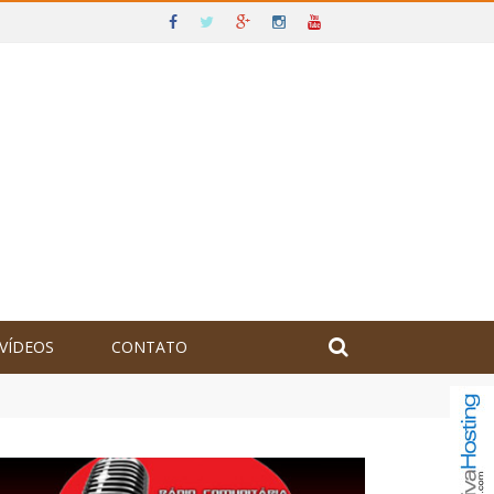
VÍDEOS
CONTATO
olômbia