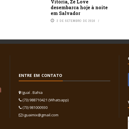
Vitória, Zé Love
desembarca hoje à noite
em Salvador
2 DE SETEMBRO DE 2016
ENTRE EM CONTATO
Iguaí . Bahia
(73) 988710421 (Whatsapp)
(73) 981000930
iguaimix@gmail.com