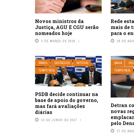
Novos ministros da
Rede est
Justiça, AGU E CGU serão
mais de t
nomeados hoje
para o en
3 DE MARÇO DE 2016
28 DE AG
BRASIL
DESTAQUES
NOTÍCIAS
BAHIA
DES
TEMPO REAL
TEMPO REAL
PSDB decide continuar na
base de apoio do governo,
Detran c
mas fará avaliações
novas re
diárias
emplacam
13 DE JUNHO DE 2017
pelo Den
27 DE AG