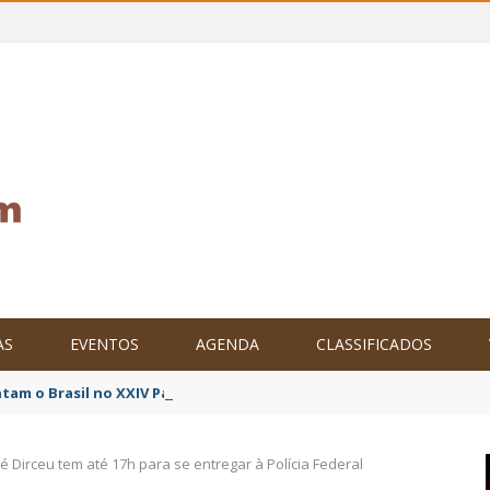
AS
EVENTOS
AGENDA
CLASSIFICADOS
tam o Brasil no XXIV Parlamento Internacional de Escritores, na C
sé Dirceu tem até 17h para se entregar à Polícia Federal