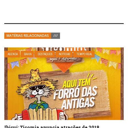
MATÉRIAS RELACIONADAS
///
AGENDA
BAHIA
DESTAQUES
NOTÍCIAS
TEMPO REAL
Ibicuí: Ticomia anuncia atrações de 2018