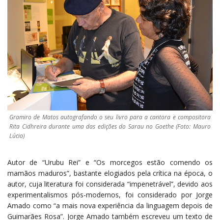
Gramiro de Matos autografando o seu livro para a cantora e compositora
Rita Cidhreira durante uma das edições do Sarau no Goethe (Foto: Mauro
Lúcio)
Autor de “Urubu Rei” e “Os morcegos estão comendo os
mamãos maduros”, bastante elogiados pela crítica na época, o
autor, cuja literatura foi considerada “impenetrável”, devido aos
experimentalismos pós-modernos, foi considerado por Jorge
Amado como “a mais nova experiência da linguagem depois de
Guimarães Rosa”. Jorge Amado também escreveu um texto de