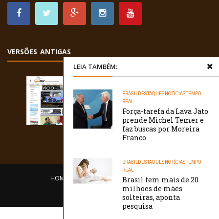
VERSÕES ANTIGAS
LEIA TAMBÉM:
BRASIL
DESTAQUES
NOTÍCIAS
TEMPO
REAL
Força-tarefa da Lava Jato
prende Michel Temer e
faz buscas por Moreira
Franco
BRASIL
DESTAQUES
NOTÍCIAS
TEMPO
REAL
HOME
EQUIPE
O PORTAL
CONTATO
Brasil tem mais de 20
milhões de mães
/// WebtivaHOSTING
solteiras, aponta
pesquisa