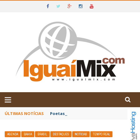
DE IGUAÍ E SUDOESTE DA BAHIA
ÚLTIMAS NOTÍCIAS
Poetas baianos representam o Brasil no XX
AGENDA
BAHIA
BRASIL
DESTAQUES
NOTÍCIAS
TEMPO REAL