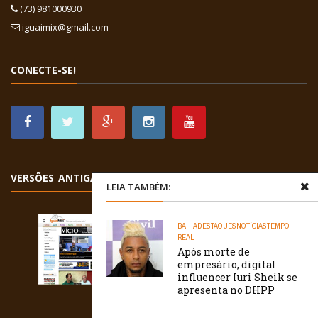
(73) 981000930
iguaimix@gmail.com
CONECTE-SE!
VERSÕES ANTIGAS
LEIA TAMBÉM:
BAHIA
DESTAQUES
NOTÍCIAS
TEMPO
REAL
Após morte de
empresário, digital
influencer Iuri Sheik se
apresenta no DHPP