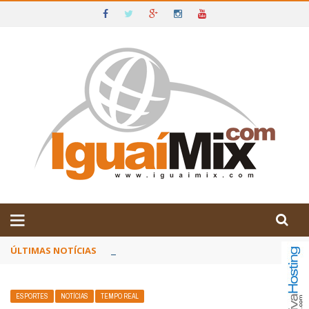
DE IGUAÍ E SUDOESTE DA BAHIA
ÚLTIMAS NOTÍCIAS
Poetas baianos representam o Brasil no XX
ESPORTES
NOTÍCIAS
TEMPO REAL