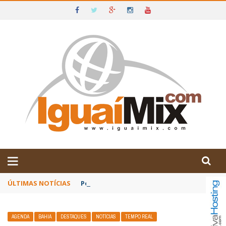
DE IGUAÍ E SUDOESTE DA BAHIA
ÚLTIMAS NOTÍCIAS
Poetas baianos representam o Brasil no XX
AGENDA
BAHIA
DESTAQUES
NOTÍCIAS
TEMPO REAL