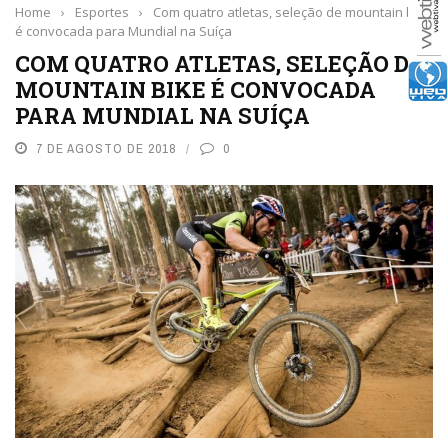
Home
›
Esportes
›
Com quatro atletas, seleção de mountain bike
é convocada para Mundial na Suíça
COM QUATRO ATLETAS, SELEÇÃO DE
MOUNTAIN BIKE É CONVOCADA
PARA MUNDIAL NA SUÍÇA
7 DE AGOSTO DE 2018
0