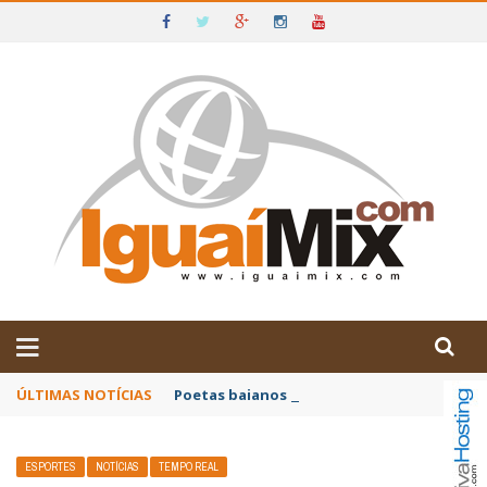
DE IGUAÍ E SUDOESTE DA BAHIA
ÚLTIMAS NOTÍCIAS
Poetas baianos representam o Brasil no XX
ESPORTES
NOTÍCIAS
TEMPO REAL