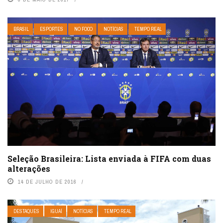
BRASIL
ESPORTES
NO FOCO
NOTÍCIAS
TEMPO REAL
Seleção Brasileira: Lista enviada à FIFA com duas
alterações
14 DE JULHO DE 2016
DESTAQUES
IGUAÍ
NOTÍCIAS
TEMPO REAL