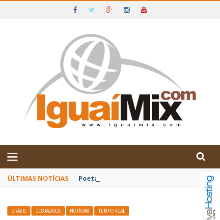
DE IGUAÍ E SUDOESTE DA BAHIA
ÚLTIMAS NOTÍCIAS
Poetas baianos representam o Brasil no XX
BRASIL
DESTAQUES
NOTÍCIAS
TEMPO REAL