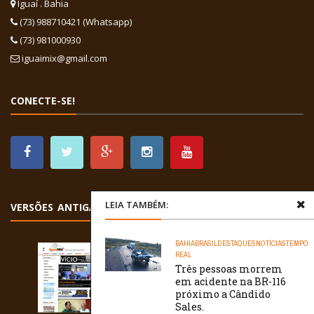
Iguaí . Bahia
(73) 988710421 (Whatsapp)
(73) 981000930
iguaimix@gmail.com
CONECTE-SE!
LEIA TAMBÉM:
VERSÕES ANTIGAS
BAHIA
BRASIL
DESTAQUES
NOTÍCIAS
TEMPO
REAL
Três pessoas morrem
em acidente na BR-116
próximo a Cândido
Sales.