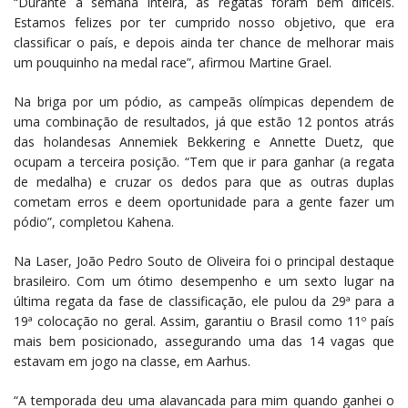
“Durante a semana inteira, as regatas foram bem difíceis.
Estamos felizes por ter cumprido nosso objetivo, que era
classificar o país, e depois ainda ter chance de melhorar mais
um pouquinho na medal race”, afirmou Martine Grael.
Na briga por um pódio, as campeãs olímpicas dependem de
uma combinação de resultados, já que estão 12 pontos atrás
das holandesas Annemiek Bekkering e Annette Duetz, que
ocupam a terceira posição. “Tem que ir para ganhar (a regata
de medalha) e cruzar os dedos para que as outras duplas
cometam erros e deem oportunidade para a gente fazer um
pódio”, completou Kahena.
Na Laser, João Pedro Souto de Oliveira foi o principal destaque
brasileiro. Com um ótimo desempenho e um sexto lugar na
última regata da fase de classificação, ele pulou da 29ª para a
19ª colocação no geral. Assim, garantiu o Brasil como 11º país
mais bem posicionado, assegurando uma das 14 vagas que
estavam em jogo na classe, em Aarhus.
“A temporada deu uma alavancada para mim quando ganhei o