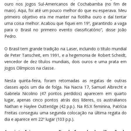
ouro nos Jogos Sul-Americanos de Cochabamba (no fim de
maio). Aqui, foi até um pouco melhor do que eu esperava. Meu
primeiro objetivo era me manter na flotilha ouro e daí tentar
uma coisa melhor. Acabou que fiquei em 19º, garantindo a vaga
para o Brasil no primeiro evento classificatório”, disse João
Pedro.
O Brasil tem grande tradição na Laser, incluindo o título mundial
de Peter Tanscheit, em 1991, e a hegemonia de Robert Scheidt,
vencedor de dez títulos mundiais, dois ouros e uma prata em
Jogos Olímpicos na classe.
Nesta quinta-feira, foram retomadas as regatas de outras
classes após um dia de folga. Na Nacra 17, Samuel Albrecht e
Gabriela Nicolino (47 pontos perdidos) aparecem em quarto
lugar, apenas cinco pontos atrás dos líderes, os australianos
Nathan e Haylee Outteridge (42 p.p.). Na RS:X feminina, Patrícia
Freitas conseguiu uma segunda colocação na última regata do
dia e aparece em 22º lugar (103 p.p.).