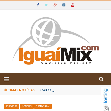
DE IGUAÍ E SUDOESTE DA BAHIA
ÚLTIMAS NOTÍCIAS
Poetas baianos representam o Brasil no XX
ESPORTES
NOTÍCIAS
TEMPO REAL