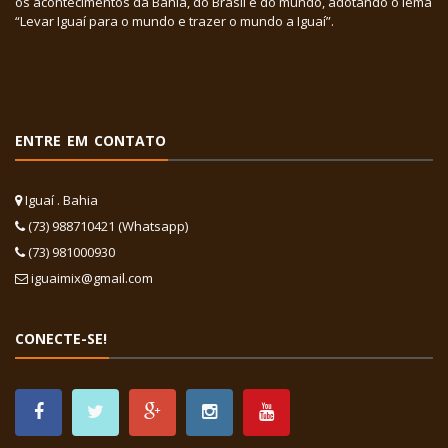
os acontecimentos da Bahia, do Brasil e do mundo, adotando o lema
“Levar Iguaí para o mundo e trazer o mundo a Iguaí”.
ENTRE EM CONTATO
Iguaí . Bahia
(73) 988710421 (Whatsapp)
(73) 981000930
iguaimix@gmail.com
CONECTE-SE!