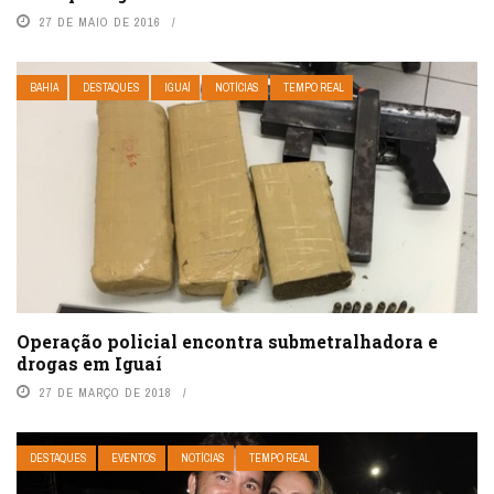
27 DE MAIO DE 2016
BAHIA
DESTAQUES
IGUAÍ
NOTÍCIAS
TEMPO REAL
Operação policial encontra submetralhadora e
drogas em Iguaí
27 DE MARÇO DE 2018
DESTAQUES
EVENTOS
NOTÍCIAS
TEMPO REAL