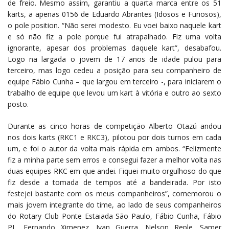
de freio. Mesmo assim, garantiu a quarta marca entre os 51
karts, a apenas 0156 de Eduardo Abrantes (Idosos e Furiosos),
o pole position. “Não serei modesto. Eu voei baixo naquele kart
e só não fiz a pole porque fui atrapalhado. Fiz uma volta
ignorante, apesar dos problemas daquele kart”, desabafou.
Logo na largada o jovem de 17 anos de idade pulou para
terceiro, mas logo cedeu a posição para seu companheiro de
equipe Fábio Cunha – que largou em terceiro -, para iniciarem o
trabalho de equipe que levou um kart à vitória e outro ao sexto
posto.
Durante as cinco horas de competição Alberto Otazú andou
nos dois karts (RKC1 e RKC3), pilotou por dois turnos em cada
um, e foi o autor da volta mais rápida em ambos. “Felizmente
fiz a minha parte sem erros e consegui fazer a melhor volta nas
duas equipes RKC em que andei. Fiquei muito orgulhoso do que
fiz desde a tomada de tempos até a bandeirada. Por isto
festejei bastante com os meus companheiros”, comemorou o
mais jovem integrante do time, ao lado de seus companheiros
do Rotary Club Ponte Estaiada São Paulo, Fábio Cunha, Fábio
PL, Fernando Ximenez, Ivan Guerra, Nelson Reple, Samer