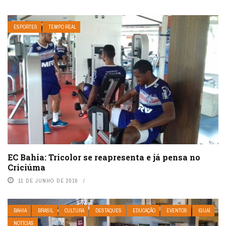
ESPORTES
TEMPO REAL
EC Bahia: Tricolor se reapresenta e já pensa no
Criciúma
11 DE JUNHO DE 2016
BAHIA
BRASIL
CULTURA
DESTAQUES
EDUCAÇÃO
EVENTOS
IGUAÍ
NOTÍCIAS