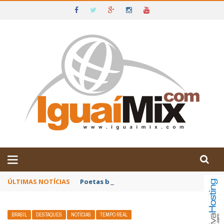
DE IGUAÍ E SUDOESTE DA BAHIA
ÚLTIMAS NOTÍCIAS
Poetas baianos representam o Brasil no XX
BRASIL
DESTAQUES
NOTÍCIAS
TEMPO REAL