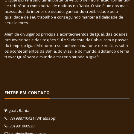
O Iguaí Mix tem sido um importante veículo de informação, tornando-
se referência como portal de notícias na Bahia. O site é um dos mais
acessados do interior do estado, ganhando credibilidade pela
qualidade de seu trabalho e conseguindo manter a fidelidade de
seus leitores.
Além de divulgar os principais acontecimentos de Iguaí, das cidades
circunvizinhas e das regiões Sul e Sudoeste da Bahia, com o passar
do tempo, o Iguaí Mix tornou-se também uma fonte de notícias sobre
os acontecimentos da Bahia, do Brasil e do mundo, adotando o lema
“Levar Iguaí para o mundo e trazer o mundo a Iguaí”.
ENTRE EM CONTATO
Iguaí . Bahia
(73) 988710421 (Whatsapp)
(73) 981000930
iguaimix@gmail.com