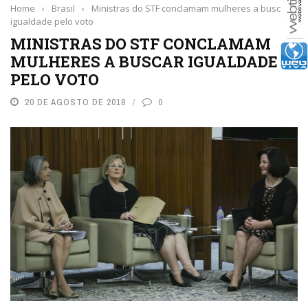
Home
›
Brasil
›
Ministras do STF conclamam mulheres a buscar
igualdade pelo voto
MINISTRAS DO STF CONCLAMAM
MULHERES A BUSCAR IGUALDADE
PELO VOTO
20 DE AGOSTO DE 2018
0