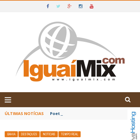
DE IGUAÍ E SUDOESTE DA BAHIA
ÚLTIMAS NOTÍCIAS
Poetas baianos representam o Brasil no XX
BAHIA
DESTAQUES
NOTÍCIAS
TEMPO REAL