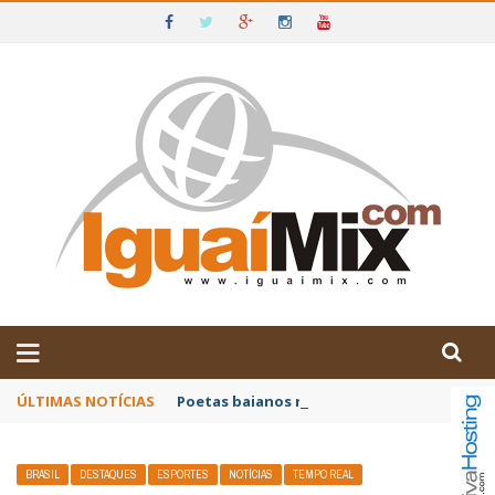
DE IGUAÍ E SUDOESTE DA BAHIA
ÚLTIMAS NOTÍCIAS
Poetas baianos representam o Brasil no XX
BRASIL
DESTAQUES
ESPORTES
NOTÍCIAS
TEMPO REAL