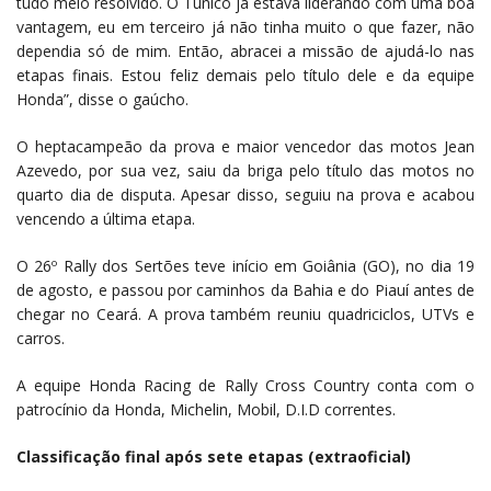
tudo meio resolvido. O Tunico já estava liderando com uma boa
vantagem, eu em terceiro já não tinha muito o que fazer, não
dependia só de mim. Então, abracei a missão de ajudá-lo nas
etapas finais. Estou feliz demais pelo título dele e da equipe
Honda”, disse o gaúcho.
O heptacampeão da prova e maior vencedor das motos Jean
Azevedo, por sua vez, saiu da briga pelo título das motos no
quarto dia de disputa. Apesar disso, seguiu na prova e acabou
vencendo a última etapa.
O 26º Rally dos Sertões teve início em Goiânia (GO), no dia 19
de agosto, e passou por caminhos da Bahia e do Piauí antes de
chegar no Ceará. A prova também reuniu quadriciclos, UTVs e
carros.
A equipe Honda Racing de Rally Cross Country conta com o
patrocínio da Honda, Michelin, Mobil, D.I.D correntes.
Classificação final após sete etapas (extraoficial)