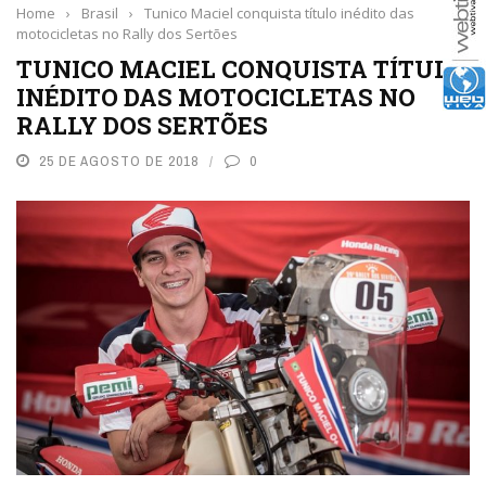
Home
›
Brasil
›
Tunico Maciel conquista título inédito das
motocicletas no Rally dos Sertões​
TUNICO MACIEL CONQUISTA TÍTULO
INÉDITO DAS MOTOCICLETAS NO
RALLY DOS SERTÕES​
25 DE AGOSTO DE 2018
0