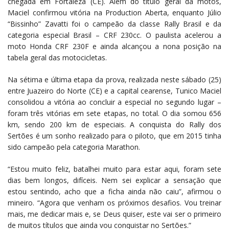
chegada em Fortaleza (CE). Além do título geral da motos,
Maciel confirmou vitória na Production Aberta, enquanto Júlio
“Bissinho” Zavatti foi o campeão da classe Rally Brasil e da
categoria especial Brasil – CRF 230cc. O paulista acelerou a
moto Honda CRF 230F e ainda alcançou a nona posição na
tabela geral das motocicletas.
Na sétima e última etapa da prova, realizada neste sábado (25)
entre Juazeiro do Norte (CE) e a capital cearense, Tunico Maciel
consolidou a vitória ao concluir a especial no segundo lugar –
foram três vitórias em sete etapas, no total. O dia somou 656
km, sendo 200 km de especiais. A conquista do Rally dos
Sertões é um sonho realizado para o piloto, que em 2015 tinha
sido campeão pela categoria Marathon.
“Estou muito feliz, batalhei muito para estar aqui, foram sete
dias bem longos, difíceis. Nem sei explicar a sensação que
estou sentindo, acho que a ficha ainda não caiu”, afirmou o
mineiro. “Agora que venham os próximos desafios. Vou treinar
mais, me dedicar mais e, se Deus quiser, este vai ser o primeiro
de muitos títulos que ainda vou conquistar no Sertões.”