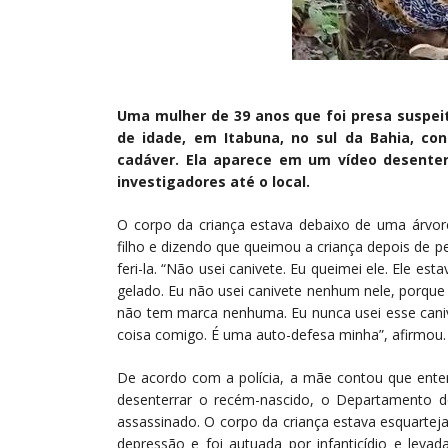
Uma mulher de 39 anos que foi presa suspeit
de idade, em Itabuna, no sul da Bahia, co
cadáver. Ela aparece em um vídeo desenter
investigadores até o local.
O corpo da criança estava debaixo de uma árvor
filho e dizendo que queimou a criança depois de 
feri-la. “Não usei canivete. Eu queimei ele. Ele e
gelado. Eu não usei canivete nenhum nele, porque
não tem marca nenhuma. Eu nunca usei esse cani
coisa comigo. É uma auto-defesa minha”, afirmou.
De acordo com a polícia, a mãe contou que enter
desenterrar o recém-nascido, o Departamento de
assassinado. O corpo da criança estava esquartej
depressão e foi autuada por infanticídio e leva