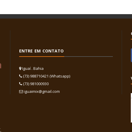
ENTRE EM CONTATO
Iguaí . Bahia
(73) 988710421 (Whatsapp)
(73) 981000930
iguaimix@gmail.com
,