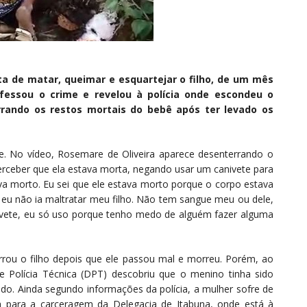
a de matar, queimar e esquartejar o filho, de um mês
nfessou o crime e revelou à polícia onde escondeu o
rando os restos mortais do bebê após ter levado os
e. No vídeo, Rosemare de Oliveira aparece desenterrando o
perceber que ela estava morta, negando usar um canivete para
stava morto. Eu sei que ele estava morto porque o corpo estava
 eu não ia maltratar meu filho. Não tem sangue meu ou dele,
vete, eu só uso porque tenho medo de alguém fazer alguma
rou o filho depois que ele passou mal e morreu. Porém, ao
 Polícia Técnica (DPT) descobriu que o menino tinha sido
ado. Ainda segundo informações da polícia, a mulher sofre de
da para a carceragem da Delegacia de Itabuna, onde está à