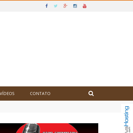
VÍDEOS
CONTATO
olômbia