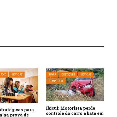
 FOCO
NOTÍCIAS
BAHIA
DESTAQUES
NOTÍCIAS
TEMPO REAL
Ibicuí: Motorista perde
stratégicas para
controle do carro e bate em
m na prova de