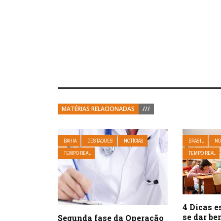
MATÉRIAS RELACIONADAS
///
BAHIA
DESTAQUES
NOTÍCIAS
BRASIL
NO
TEMPO REAL
TEMPO REAL
4 Dicas e
se dar be
Segunda fase da Operação