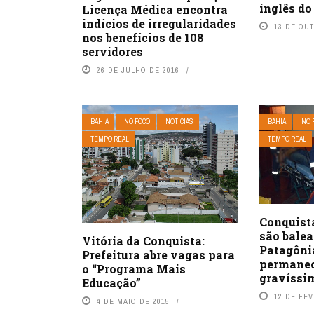
inglês d
Licença Médica encontra
indícios de irregularidades
13 DE OU
nos benefícios de 108
servidores
26 DE JULHO DE 2016
BAHIA
NO FOCO
NOTÍCIAS
BAHIA
NO 
TEMPO REAL
TEMPO REAL
Conquist
são bale
Vitória da Conquista:
Patagôni
Prefeitura abre vagas para
permanec
o “Programa Mais
gravíssi
Educação”
12 DE FEV
4 DE MAIO DE 2015