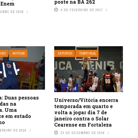
poste na BA 262
o Enem
4 DE FEVEREIRO DE 2017
TUBRO DE 2016
FOCO
NOTÍCIAS
ESPORTES
TEMPO REAL
a: Duas pessoas
Universo/Vitória encerra
adas na
temporada em quarto e
a. Uma
volta a jogar dia 7 de
e em estado
janeiro contra o Solar
mo
Cearense em Fortaleza
EREIRO DE 2016
23 DE DEZEMBRO DE 2016