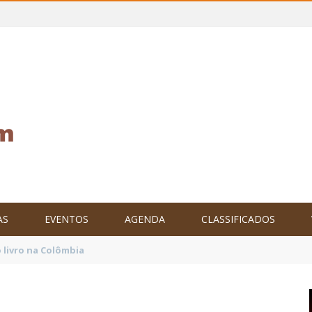
AS
EVENTOS
AGENDA
CLASSIFICADOS
tam o Brasil no XXIV Parlamento Internacional de Escritores, na C