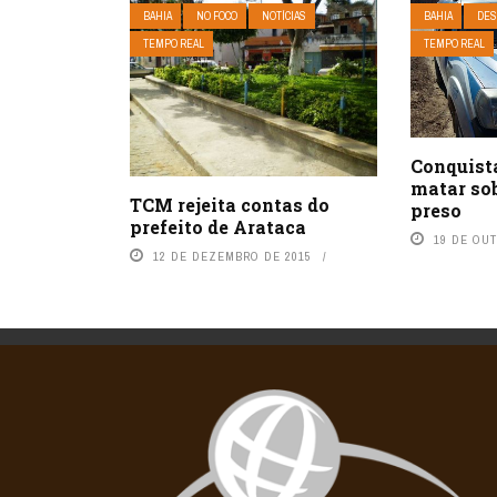
BAHIA
NO FOCO
NOTÍCIAS
BAHIA
DES
TEMPO REAL
TEMPO REAL
Conquist
matar so
TCM rejeita contas do
preso
prefeito de Arataca
19 DE OU
12 DE DEZEMBRO DE 2015