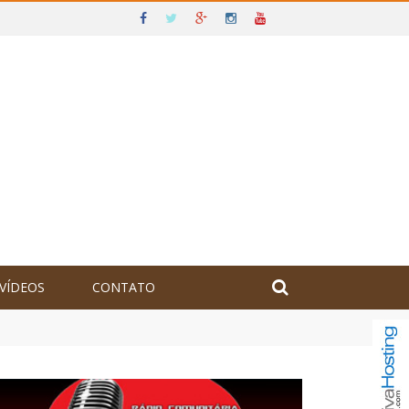
VÍDEOS
CONTATO
olômbia