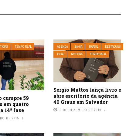
TÍCIAS
TEMPO REAL
AGENDA
BAHIA
BRASIL
DESTAQUES
IGUAÍ
NOTÍCIAS
TEMPO REAL
Sérgio Mattos lança livro e
abre escritório da agência
o cumpre 59
40 Graus em Salvador
 em quatro
a 14ª fase
9 DE DEZEMBRO DE 2019
NHO DE 2015