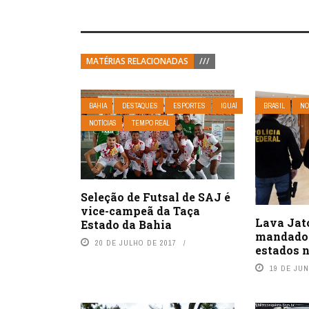
MATÉRIAS RELACIONADAS
///
BAHIA
DESTAQUES
ESPORTES
IGUAÍ
BRASIL
NO
NOTÍCIAS
TEMPO REAL
Seleção de Futsal de SAJ é
vice-campeã da Taça
Lava Jat
Estado da Bahia
mandados
20 DE JULHO DE 2017
estados n
19 DE JU