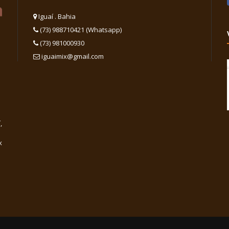
Iguaí . Bahia
(73) 988710421 (Whatsapp)
(73) 981000930
iguaimix@gmail.com
,
x