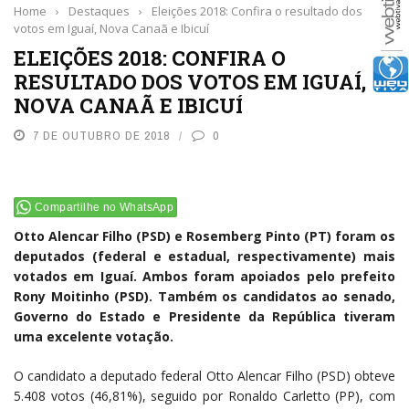
Home
›
Destaques
›
Eleições 2018: Confira o resultado dos
votos em Iguaí, Nova Canaã e Ibicuí
ELEIÇÕES 2018: CONFIRA O
RESULTADO DOS VOTOS EM IGUAÍ,
NOVA CANAÃ E IBICUÍ
7 DE OUTUBRO DE 2018
0
Compartilhe no WhatsApp
Otto Alencar Filho (PSD) e Rosemberg Pinto (PT) foram os
deputados (federal e estadual, respectivamente) mais
votados em Iguaí. Ambos foram apoiados pelo prefeito
Rony Moitinho (PSD). Também os candidatos ao senado,
Governo do Estado e Presidente da República tiveram
uma excelente votação.
O candidato a deputado federal Otto Alencar Filho (PSD) obteve
5.408 votos (46,81%), seguido por Ronaldo Carletto (PP), com