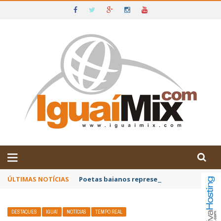
DE IGUAÍ E SUDOESTE DA BAHIA
ÚLTIMAS NOTÍCIAS
Poetas baianos representam o Brasil no XX
DESTAQUES
IGUAÍ
NOTÍCIAS
TEMPO REAL