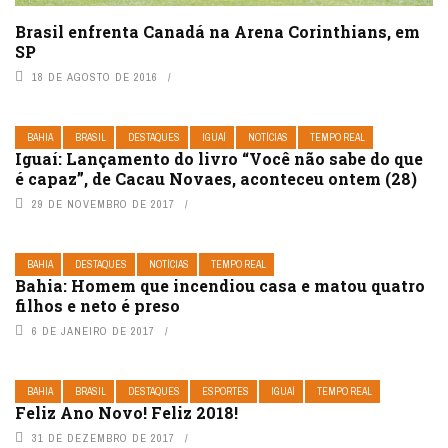
Brasil enfrenta Canadá na Arena Corinthians, em
SP
18 DE AGOSTO DE 2016
BAHIA
BRASIL
DESTAQUES
IGUAÍ
NOTÍCIAS
TEMPO REAL
Iguaí: Lançamento do livro “Você não sabe do que
é capaz”, de Cacau Novaes, aconteceu ontem (28)
29 DE NOVEMBRO DE 2017
BAHIA
DESTAQUES
NOTÍCIAS
TEMPO REAL
Bahia: Homem que incendiou casa e matou quatro
filhos e neto é preso
6 DE JANEIRO DE 2017
BAHIA
BRASIL
DESTAQUES
ESPORTES
IGUAÍ
TEMPO REAL
Feliz Ano Novo! Feliz 2018!
31 DE DEZEMBRO DE 2017