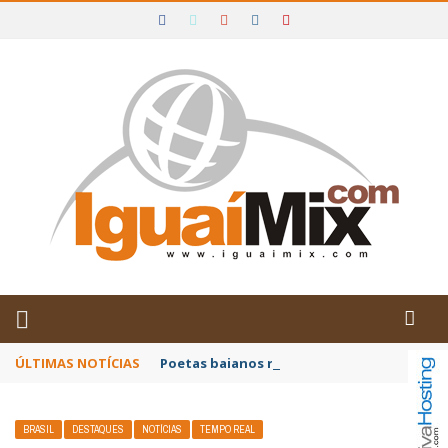
DE IGUAÍ E SUDOESTE DA BAHIA
ÚLTIMAS NOTÍCIAS
Poetas baianos representam o Brasil no XX
BRASIL
DESTAQUES
NOTÍCIAS
TEMPO REAL