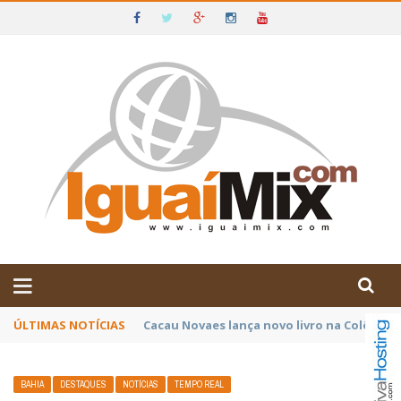
DE IGUAÍ E SUDOESTE DA BAHIA
ÚLTIMAS NOTÍCIAS
Poetas baianos representam o Brasil no XX
BAHIA
DESTAQUES
NOTÍCIAS
TEMPO REAL