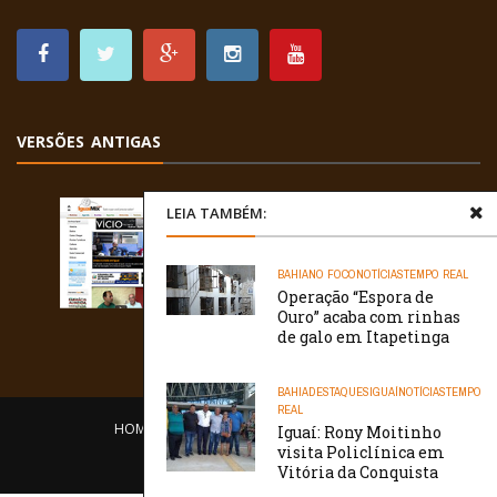
VERSÕES ANTIGAS
LEIA TAMBÉM:
BAHIA
NO FOCO
NOTÍCIAS
TEMPO REAL
Operação “Espora de
Ouro” acaba com rinhas
de galo em Itapetinga
BAHIA
DESTAQUES
IGUAÍ
NOTÍCIAS
TEMPO
REAL
HOME
EQUIPE
O PORTAL
CONTATO
Iguaí: Rony Moitinho
visita Policlínica em
/// WebtivaHOSTING
Vitória da Conquista