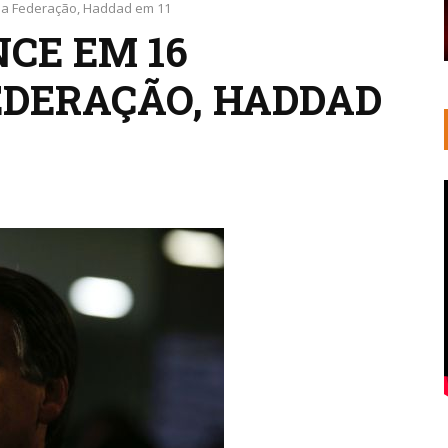
da Federação, Haddad em 11
CE EM 16
EDERAÇÃO, HADDAD