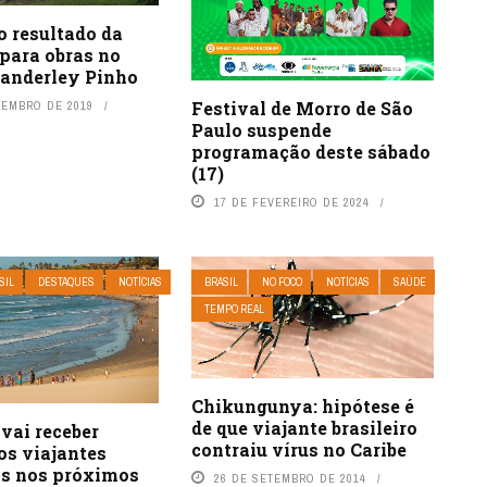
o resultado da
 para obras no
anderley Pinho
Festival de Morro de São
VEMBRO DE 2019
Paulo suspende
programação deste sábado
(17)
17 DE FEVEREIRO DE 2024
SIL
DESTAQUES
NOTÍCIAS
BRASIL
NO FOCO
NOTÍCIAS
SAÚDE
TEMPO REAL
Chikungunya: hipótese é
de que viajante brasileiro
vai receber
contraiu vírus no Caribe
os viajantes
os nos próximos
26 DE SETEMBRO DE 2014