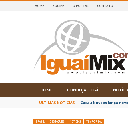
HOME
EQUIPE
O PORTAL
CONTATO
DE IGUAÍ E SUDOESTE DA BAHIA
HOME
CONHEÇA IGUAÍ
NOTÍCI
ÚLTIMAS NOTÍCIAS
Cacau Novaes lança novo
BRASIL
DESTAQUES
NOTÍCIAS
TEMPO REAL