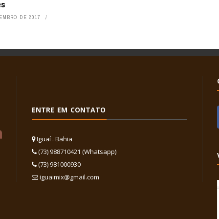
es
TEMBRO DE 2017
ENTRE EM CONTATO
Iguaí . Bahia
(73) 988710421 (Whatsapp)
(73) 981000930
iguaimix@gmail.com