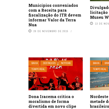
Municípios conveniados
Divulgad
com a Receita para
licitação
fiscalização do ITR devem
Museu W
informar Valor da Terra
13 DE NO
Nua
26 DE NOVEMBRO DE 2015
BAHIA
DESTAQUES
NOTÍCIAS
BAHIA
BRA
TEMPO REAL
TEMPO REAL
​Dona Iracema critica o
Nordeste 
moralismo de forma
metade d
divertida em novo clipe
brasileir