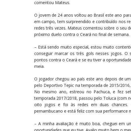
comentou Mateus.
O jovem de 24 anos voltou ao Brasil este ano par
em campo, tem surpreendido e contribuído nos res
redes três vezes. Mateus comentou sobre o seu d
próximo duelo contra o Ceará no final de semana.
– Está sendo muito especial, estou muito content
conseguir marcar os três gols nesses jogos. O 
pontos contra o Ceará e se eu tiver a oportunidad
meia.
O jogador chegou ao país este ano depois de u
pelo Deportivo Tepic na temporada de 2015/2016, 
No mesmo ano, estreou no Pachuca, e fez sete
temporada 2017/2018, passou pelo Toluca (com no
oito jogos e foi às redes em duas chances.
pernambucano e está feliz com sua performance 
– A minha avaliação é muito boa, cheguei em u
oportunidades que eu tive. Avalio muito bem o m