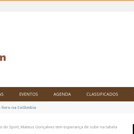
AS
EVENTOS
AGENDA
CLASSIFICADOS
tam o Brasil no XXIV Parlamento Internacional de Escritores, na C
o do Sport, Mateus Gonçalves tem esperança de subir na tabela