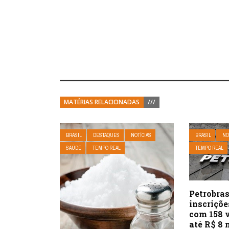
MATÉRIAS RELACIONADAS
///
BRASIL
DESTAQUES
NOTÍCIAS
BRASIL
NO
SAÚDE
TEMPO REAL
TEMPO REAL
Petrobras
inscriçõe
com 158 v
até R$ 8 