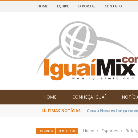
HOME
EQUIPE
O PORTAL
CONTATO
DE IGUAÍ E SUDOESTE DA BAHIA
HOME
CONHEÇA IGUAÍ
NOTÍCI
ÚLTIMAS NOTÍCIAS
Poetas baianos represen
Home
›
Esportes
›
Reforç
ESPORTES
TEMPO REAL