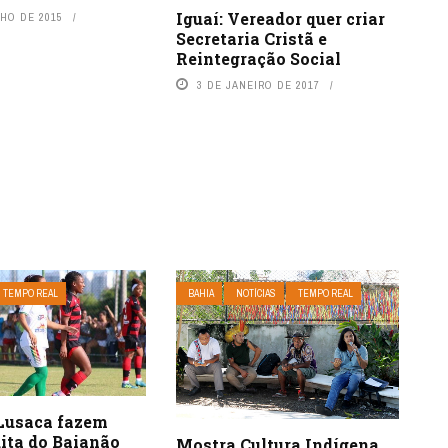
Iguaí: Vereador quer criar
NHO DE 2015
Secretaria Cristã e
Reintegração Social
3 DE JANEIRO DE 2017
TEMPO REAL
BAHIA
NOTÍCIAS
TEMPO REAL
 Lusaca fazem
dita do Baianão
Mostra Cultura Indígena