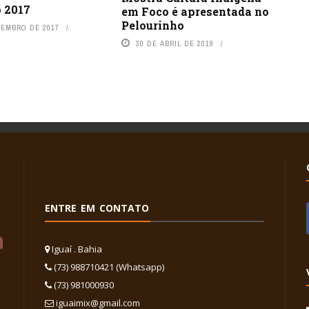
 2017
em Foco é apresentada no
Pelourinho
VEMBRO DE 2017
30 DE ABRIL DE 2019
ENTRE EM CONTATO
Iguaí . Bahia
(73) 988710421 (Whatsapp)
(73) 981000930
iguaimix@gmail.com