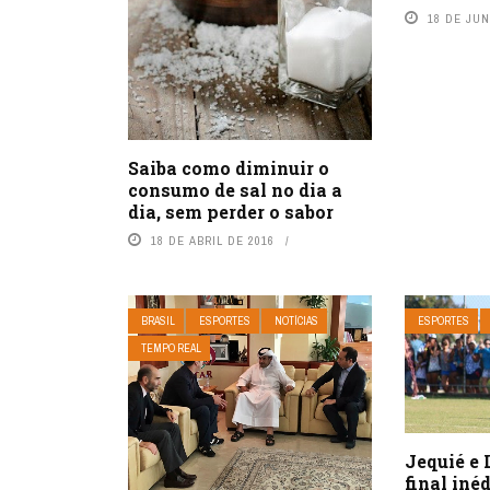
18 DE JU
Saiba como diminuir o
consumo de sal no dia a
dia, sem perder o sabor
18 DE ABRIL DE 2016
BRASIL
ESPORTES
NOTÍCIAS
ESPORTES
TEMPO REAL
Jequié e
final iné