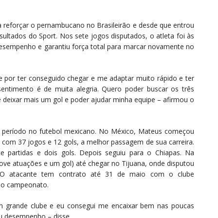
a reforçar o pernambucano no Brasileirão e desde que entrou
ultados do Sport. Nos sete jogos disputados, o atleta foi às
esempenho e garantiu força total para marcar novamente no
e por ter conseguido chegar e me adaptar muito rápido e ter
sentimento é de muita alegria. Quero poder buscar os três
e deixar mais um gol e poder ajudar minha equipe – afirmou o
m período no futebol mexicano. No México, Mateus começou
com 37 jogos e 12 gols, a melhor passagem de sua carreira.
 partidas e dois gols. Depois seguiu para o Chiapas. Na
ve atuações e um gol) até chegar no Tijuana, onde disputou
 O atacante tem contrato até 31 de maio com o clube
no campeonato.
m grande clube e eu consegui me encaixar bem nas poucas
eu desempenho – disse.