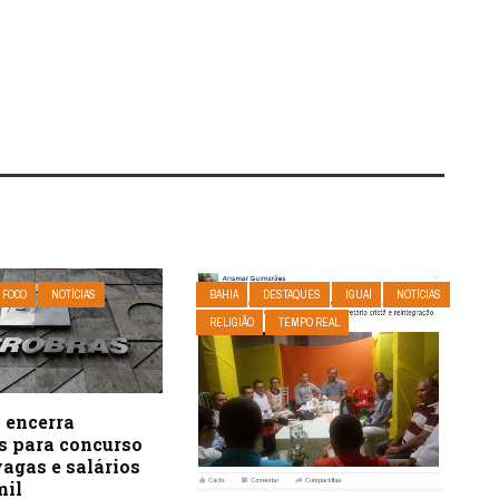
 FOCO
NOTÍCIAS
BAHIA
DESTAQUES
IGUAÍ
NOTÍCIAS
RELIGIÃO
TEMPO REAL
 encerra
s para concurso
agas e salários
mil