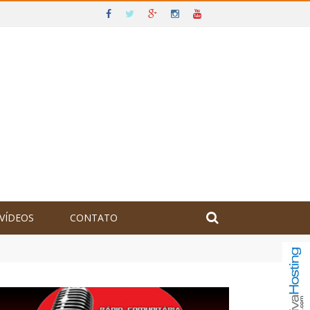
VÍDEOS
CONTATO
olômbia