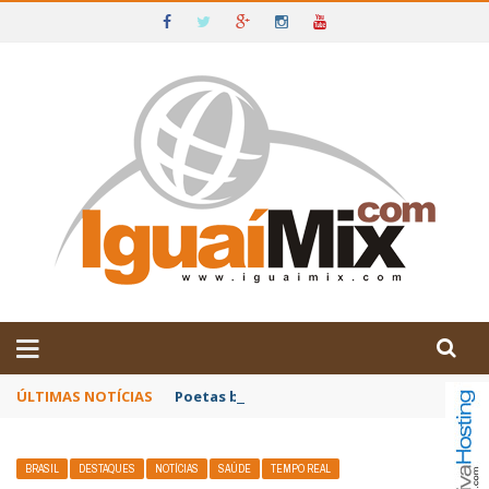
DE IGUAÍ E SUDOESTE DA BAHIA
ÚLTIMAS NOTÍCIAS
Poetas baianos representam o Brasil no XX
BRASIL
DESTAQUES
NOTÍCIAS
SAÚDE
TEMPO REAL