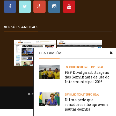
VERSÕES ANTIGAS
LEIA TAMBÉM:
ESPORTES
NOTÍCIAS
TEMPO REAL
FBF Divulga arbitragens
das Semifinais de ida do
Intermunicipal 2016
HOME
EQUIPE
O PORTAL
CONTATO
BRASIL
NOTÍCIAS
TEMPO REAL
Dilma pede que
/// WebtivaHOSTING
senadores não aprovem
pautas-bomba