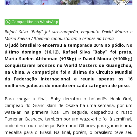
Compartilhe no WhatsApp
Rafael Silva “Baby” foi vice-campeão, enquanto David Moura e
Maria Suelen Altheman conquistaram o bronze na China
O judô brasileiro encerrou a temporada 2018 no pódio. No
último domingo (16.12), Rafael Silva “Baby” foi prata,
Maria Suelen Altheman (+78kg) e David Moura (+100kg)
conquistaram bronzes no World Masters de Guangzhou,
na China. A competição foi a última do Circuito Mundial
da Federação Internacional e reuniu apenas os 16
melhores judocas do mundo em cada categoria de peso.
Para chegar à final, Baby derrotou o holandês Henk Grol,
campeão do Grand Slam de Osaka há uma semana, por um
waza-ari na primeira luta. Em seguida, despachou o russo
Tamerlan Bashaev, também por um waza-ari e foi à semifinal,
onde derrotou o usbeque Bekmurod Oltiboev para garantir uma
medalha para o Brasil. Na final, porém, o brasileiro teve seu