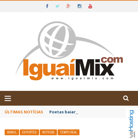
DE IGUAÍ E SUDOESTE DA BAHIA
ÚLTIMAS NOTÍCIAS
Poetas baianos representam o Brasil no XX
BRASIL
ESPORTES
NOTÍCIAS
TEMPO REAL