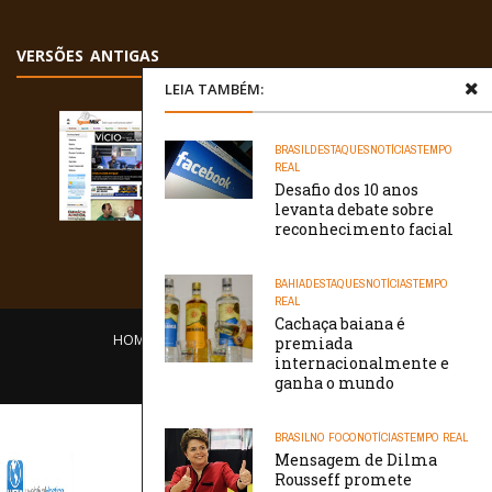
VERSÕES ANTIGAS
LEIA TAMBÉM:
BRASIL
DESTAQUES
NOTÍCIAS
TEMPO
REAL
Desafio dos 10 anos
levanta debate sobre
reconhecimento facial
BAHIA
DESTAQUES
NOTÍCIAS
TEMPO
REAL
Cachaça baiana é
HOME
EQUIPE
O PORTAL
CONTATO
premiada
internacionalmente e
/// WebtivaHOSTING
ganha o mundo
BRASIL
NO FOCO
NOTÍCIAS
TEMPO REAL
Mensagem de Dilma
Rousseff promete