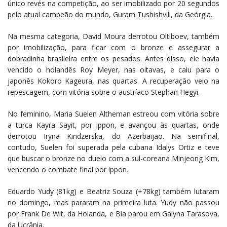
único revés na competição, ao ser imobilizado por 20 segundos
pelo atual campeão do mundo, Guram Tushishvili, da Geórgia.
Na mesma categoria, David Moura derrotou Oltiboev, também
por imobilização, para ficar com o bronze e assegurar a
dobradinha brasileira entre os pesados. Antes disso, ele havia
vencido o holandês Roy Meyer, nas oitavas, e caiu para o
japonês Kokoro Kageura, nas quartas. A recuperação veio na
repescagem, com vitória sobre o austríaco Stephan Hegyi.
No feminino, Maria Suelen Altheman estreou com vitória sobre
a turca Kayra Sayit, por ippon, e avançou às quartas, onde
derrotou Iryna Kindzerska, do Azerbaijão. Na semifinal,
contudo, Suelen foi superada pela cubana Idalys Ortiz e teve
que buscar o bronze no duelo com a sul-coreana Minjeong Kim,
vencendo o combate final por ippon.
Eduardo Yudy (81kg) e Beatriz Souza (+78kg) também lutaram
no domingo, mas pararam na primeira luta. Yudy não passou
por Frank De Wit, da Holanda, e Bia parou em Galyna Tarasova,
da Ucrânia.