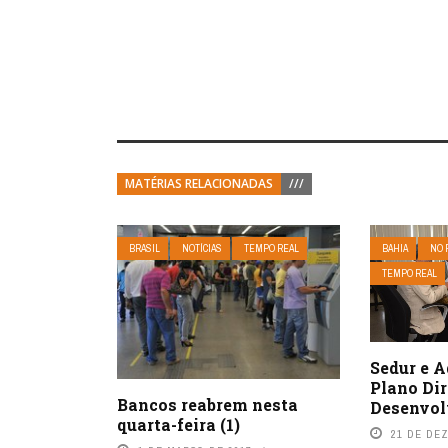
MATÉRIAS RELACIONADAS
///
BRASIL
NOTÍCIAS
TEMPO REAL
BAHIA
NO 
TEMPO REAL
Sedur e 
Plano Dir
Bancos reabrem nesta
Desenvol
quarta-feira (1)
21 DE DE