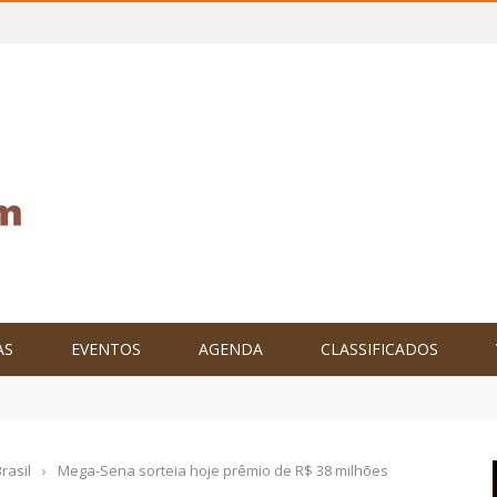
AS
EVENTOS
AGENDA
CLASSIFICADOS
tam o Brasil no XXIV Parlamento Internacional de Escritores, na C
rasil
›
Mega-Sena sorteia hoje prêmio de R$ 38 milhões