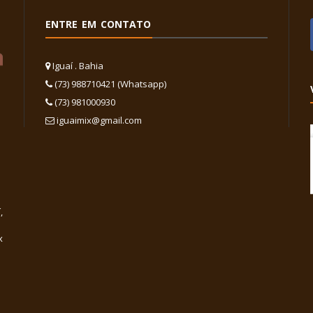
ENTRE EM CONTATO
Iguaí . Bahia
(73) 988710421 (Whatsapp)
(73) 981000930
iguaimix@gmail.com
,
x