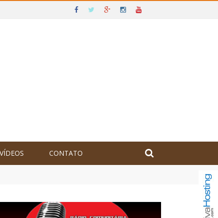
VÍDEOS
CONTATO
olômbia