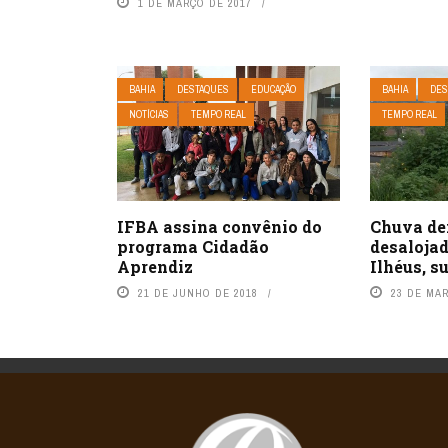
1 DE MARÇO DE 2017
BAHIA
DESTAQUES
EDUCAÇÃO
BAHIA
DES
NOTÍCIAS
TEMPO REAL
TEMPO REAL
IFBA assina convênio do
Chuva de
programa Cidadão
desalojad
Aprendiz
Ilhéus, s
21 DE JUNHO DE 2018
23 DE MA