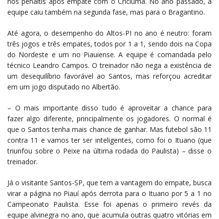
nos pênaltis após empate com o Criciúma. No ano passado, a
equipe caiu também na segunda fase, mas para o Bragantino.
Até agora, o desempenho do Altos-PI no ano é neutro: foram
três jogos e três empates, todos por 1 a 1, sendo dois na Copa
do Nordeste e um no Piauiense. A equipe é comandada pelo
técnico Leandro Campos. O treinador não nega a existência de
um desequilíbrio favorável ao Santos, mas reforçou acreditar
em um jogo disputado no Albertão.
– O mais importante disso tudo é aproveitar a chance para
fazer algo diferente, principalmente os jogadores. O normal é
que o Santos tenha mais chance de ganhar. Mas futebol são 11
contra 11 e vamos ter ser inteligentes, como foi o Ituano (que
triunfou sobre o Peixe na última rodada do Paulista) – disse o
treinador.
Já o visitante Santos-SP, que tem a vantagem do empate, busca
virar a página no Piauí após derrota para o Ituano por 5 a 1 no
Campeonato Paulista. Esse foi apenas o primeiro revés da
equipe alvinegra no ano, que acumula outras quatro vitórias em