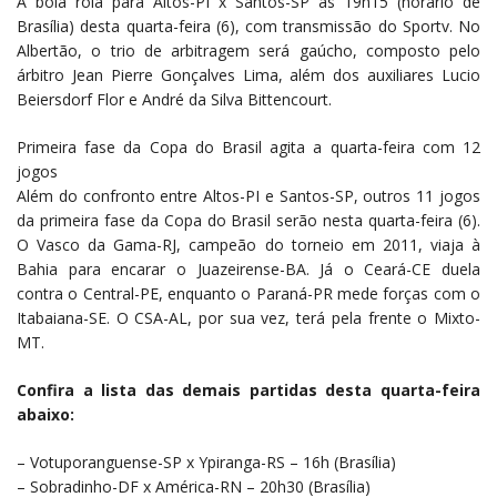
A bola rola para Altos-PI x Santos-SP às 19h15 (horário de
Brasília) desta quarta-feira (6), com transmissão do Sportv. No
Albertão, o trio de arbitragem será gaúcho, composto pelo
árbitro Jean Pierre Gonçalves Lima, além dos auxiliares Lucio
Beiersdorf Flor e André da Silva Bittencourt.
Primeira fase da Copa do Brasil agita a quarta-feira com 12
jogos
Além do confronto entre Altos-PI e Santos-SP, outros 11 jogos
da primeira fase da Copa do Brasil serão nesta quarta-feira (6).
O Vasco da Gama-RJ, campeão do torneio em 2011, viaja à
Bahia para encarar o Juazeirense-BA. Já o Ceará-CE duela
contra o Central-PE, enquanto o Paraná-PR mede forças com o
Itabaiana-SE. O CSA-AL, por sua vez, terá pela frente o Mixto-
MT.
Confira a lista das demais partidas desta quarta-feira
abaixo:
– Votuporanguense-SP x Ypiranga-RS – 16h (Brasília)
– Sobradinho-DF x América-RN – 20h30 (Brasília)