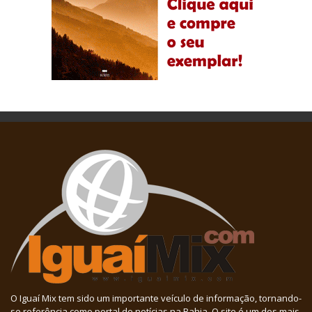
O Iguaí Mix tem sido um importante veículo de informação, tornando-
se referência como portal de notícias na Bahia. O site é um dos mais