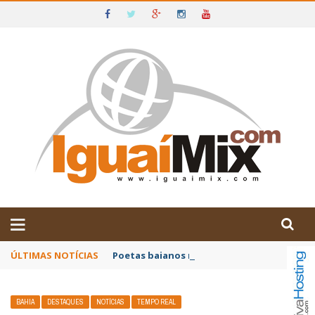
DE IGUAÍ E SUDOESTE DA BAHIA
ÚLTIMAS NOTÍCIAS
Poetas baianos representam o Brasil no XX
BAHIA
DESTAQUES
NOTÍCIAS
TEMPO REAL