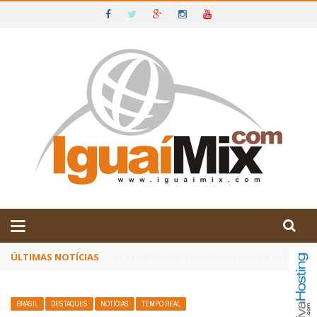
DE IGUAÍ E SUDOESTE DA BAHIA
ÚLTIMAS NOTÍCIAS
Poetas baianos representam o Brasil no XX
BRASIL
DESTAQUES
NOTÍCIAS
TEMPO REAL