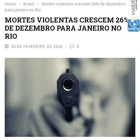
Home
›
Brasil
›
Mortes violentas crescem 26% de dezembro
para janeiro no Rio
MORTES VIOLENTAS CRESCEM 26%
DE DEZEMBRO PARA JANEIRO NO
RIO
23 DE FEVEREIRO DE 2019
0