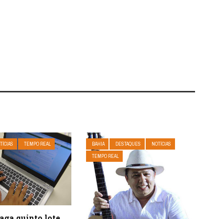
TÍCIAS
TEMPO REAL
BAHIA
DESTAQUES
NOTÍCIAS
TEMPO REAL
aga quinto lote