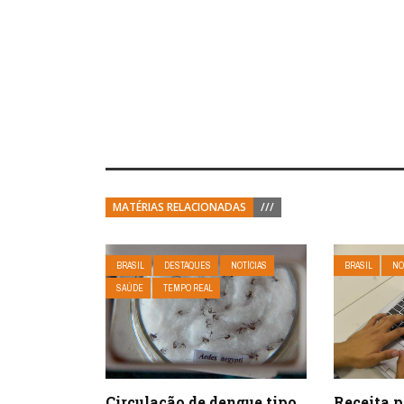
MATÉRIAS RELACIONADAS
///
BRASIL
DESTAQUES
NOTÍCIAS
BRASIL
NO
SAÚDE
TEMPO REAL
Circulação de dengue tipo
Receita p