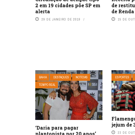
2 em 19 cidades põe SP em
de restit
alerta
de Renda
29 DE JANEIRO DE 2019
15 DE OU
BAHIA
DESTAQUES
NOTÍCIAS
ESPORTES
TEMPO REAL
Flamengo
jejum de 
‘Daria para pagar
plantonista por 20 anos’,
23 DE OU