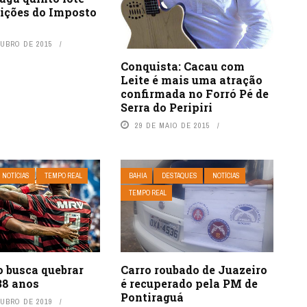
uições do Imposto
TUBRO DE 2015
Conquista: Cacau com
Leite é mais uma atração
confirmada no Forró Pé de
Serra do Peripiri
29 DE MAIO DE 2015
NOTÍCIAS
TEMPO REAL
BAHIA
DESTAQUES
NOTÍCIAS
TEMPO REAL
 busca quebrar
Carro roubado de Juazeiro
38 anos
é recuperado pela PM de
Pontiraguá
TUBRO DE 2019