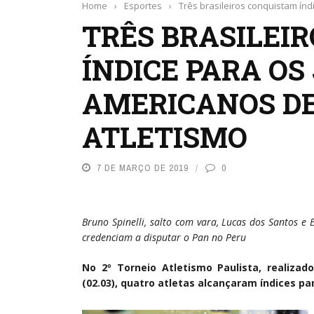
Home
›
Esportes
›
Três brasileiros conquistam ín
TRÊS BRASILEI
ÍNDICE PARA OS
AMERICANOS DE
ATLETISMO
7 DE MARÇO DE 2019
0
Bruno Spinelli, salto com vara, Lucas dos Santos e 
credenciam a disputar o Pan no Peru
No 2º Torneio Atletismo Paulista, realizad
(02.03), quatro atletas alcançaram índices pa