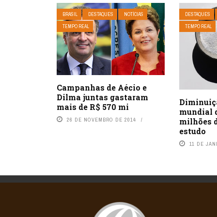
BRASIL
DESTAQUES
NOTÍCIAS
DESTAQUES
TEMPO REAL
TEMPO REAL
Campanhas de Aécio e
Dilma juntas gastaram
Diminuiç
mais de R$ 570 mi
mundial d
milhões 
26 DE NOVEMBRO DE 2014
estudo
11 DE JAN