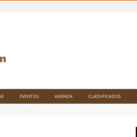
AS
EVENTOS
AGENDA
CLASSIFICADOS
tam o Brasil no XXIV Parlamento Internacional de Escritores, na C