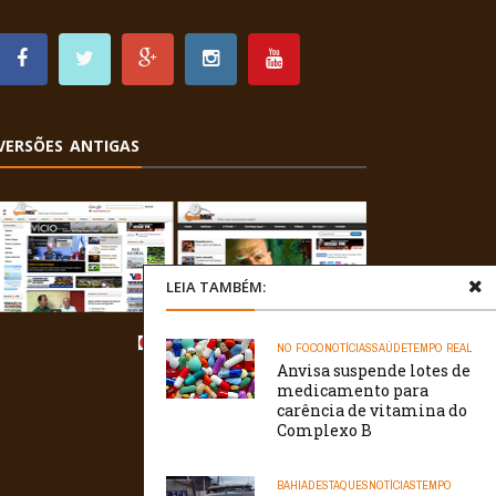
VERSÕES ANTIGAS
LEIA TAMBÉM:
NO FOCO
NOTÍCIAS
SAÚDE
TEMPO REAL
Anvisa suspende lotes de
medicamento para
carência de vitamina do
Complexo B
BAHIA
DESTAQUES
NOTÍCIAS
TEMPO