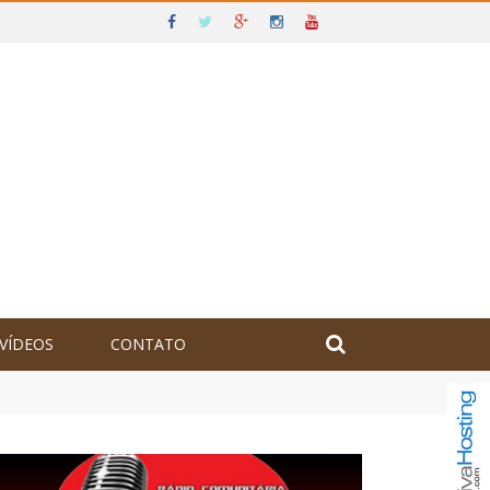
VÍDEOS
CONTATO
olômbia