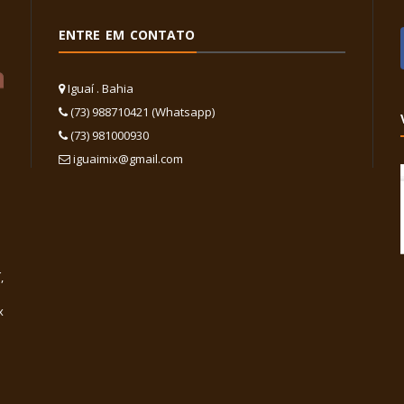
ENTRE EM CONTATO
Iguaí . Bahia
(73) 988710421 (Whatsapp)
(73) 981000930
iguaimix@gmail.com
,
x