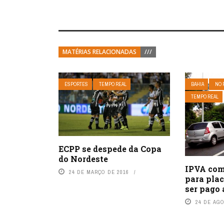
MATÉRIAS RELACIONADAS
///
ESPORTES
TEMPO REAL
BAHIA
NO 
TEMPO REAL
ECPP se despede da Copa
do Nordeste
IPVA com
24 DE MARÇO DE 2016
para plac
ser pago 
24 DE AG