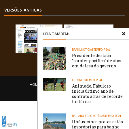
VERSÕES ANTIGAS
LEIA TAMBÉM:
BRASIL
NOTÍCIAS
TEMPO REAL
Presidente destaca
“caráter pacífico” de atos
em defesa do governo
ESPORTES
TEMPO REAL
HOME
EQUIPE
O PORTAL
CONTATO
Animado, Fabuloso
inicia último ano de
/// WebtivaHOSTING
contrato atrás de recorde
histórico
BAHIA
NO FOCO
NOTÍCIAS
TEMPO REAL
Ilhéus: cinco praias estão
impróprias para banho