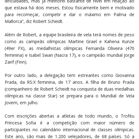
dificuldades, mas já melhorei bastante de nível em relação ao
que estava há dois meses. Estou fisicamente bem e motivado
para recomeçar, competir e dar o máximo em Palma de
Mallorca”, diz Robert Scheidt.
Além de Robert, a equipe brasileira de vela terá nomes de peso
como as campeãs olímpicas Martine Grael e Kahena Kunze
(49er FX), as medalhistas olímpicas Fernanda Oliveira (470
feminina) e Isabel Swan (Nacra 17), e o campeão mundial Jorge
Zarif (Finn).
Por outro lado, a delegação tem estreantes como Giovanna
Prada, da RS:X feminina, de 17 anos. A filha de Bruno Prada
(companheiro de Robert Scheidt na conquista de duas medalhas
olímpicas na classe Star) se prepara para o Mundial de Vela
Jovem, em julho.
Com inscrições abertas a atletas de todo mundo, o Troféu
Princesa Sofia é a competição com maior número de
participantes no calendário internacional de classes olímpicas.
Este ano, são mais de 1.200 velejadores, de 68 países. Só a