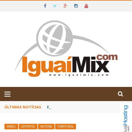
DE IGUAÍ E SUDOESTE DA BAHIA
ÚLTIMAS NOTÍCIAS
Poetas baianos representam o Brasil no XX
BRASIL
ESPORTES
NOTÍCIAS
TEMPO REAL