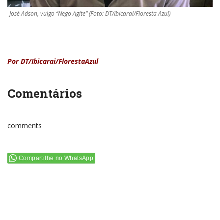
José Adson, vulgo “Nego Agite” (Foto: DT/Ibicaraí/Floresta Azul)
Por DT/Ibicarai/FlorestaAzul
Comentários
comments
Compartilhe no WhatsApp