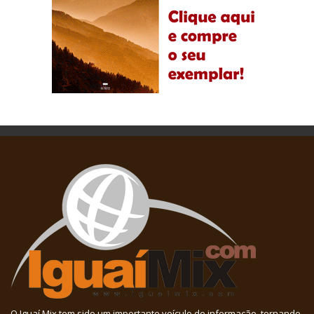
O Iguaí Mix tem sido um importante veículo de informação, tornando-