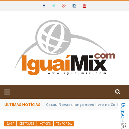
DE IGUAÍ E SUDOESTE DA BAHIA
ÚLTIMAS NOTÍCIAS
Poetas baianos representam o Brasil no XX
BAHIA
DESTAQUES
NOTÍCIAS
TEMPO REAL