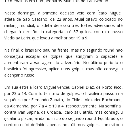
19 medalhas em Campeonatos Mundiais de Taekwondo.
Neste domingo, a primeira decisão veio com Ícaro Miguel,
atleta de São Caetano, de 22 anos. Atual oitavo colocado no
ranking mundial, o atleta derrotou três fortes adversários até
chegar à decisão da categoria até 87 quilos, contra o russo
Vladislav Larin. que levou a melhor por 19 a 9.
Na final, o brasileiro saiu na frente, mas no segundo round não
conseguiu escapar de golpes que atingiram o capacete e
aumentaram a vantagem do adversário. No último período o
brasileiro foi agressivo, aplicou uns golpes, mas não conseguiu
alcançar o russo.
Em sua estreia Ícaro Miguel venceu Gabriel Diaz, de Porto Rico,
por 23 a 14. Com forte ritmo de golpes, o brasileiro passou na
sequência por Fernando Zapata, do Chile e Alexader Bachmann,
da Alemanha, por 7 a 4 e 19 a 4, respectivamente. Na semifinal,
contra Ivan Sapina, da Croácia, Ícaro saiu atrás, mas conseguiu
igualar o placar, ainda no início do segundo round. Equilibrado, o
confronto foi definido apenas nos últimos golpes, com vitória