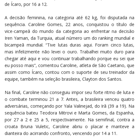
de Ícaro, por 16 a 12.
A decisão feminina, na categoria até 62 kg, foi disputada na
sequência. Caroline Gomes, 22 anos, conquistou o título de
vice-campeã do mundo da categoria ao enfrentar na decisão
Iren Yaman, da Turquia, atual número um do ranking mundial e
bicampeã mundial. “Tive lutas duras aqui. Foram cinco lutas,
mas infelizmente não levei o ouro. Trabalhei muito duro para
chegar até aqui e vou continuar trabalhando porque eu sei que
eu posso mais”, comentou Caroline, atleta de São Caetano, que
assim como Ícaro, contou com o suporte de seu treinador da
equipe, também na seleção brasileira, Clayton dos Santos.
Na final, Caroline não conseguiu impor seu forte ritmo de luta e
o combate terminou 21 a 7. Antes, a brasileira venceu quatro
adversárias, começando por Yala Valinejad, do Irã (39 a 19). Na
sequência bateu Teodora Mitrovi e Marta Gomes, da Espanha,
por 27 a 2 e 25 a 5, respectivamente. Na semifinal, contra a
croata Bruna Vuletic, Caroline abriu o placar e manteve a
dianteira do acirrando confronto, vencendo por 14 a 11.