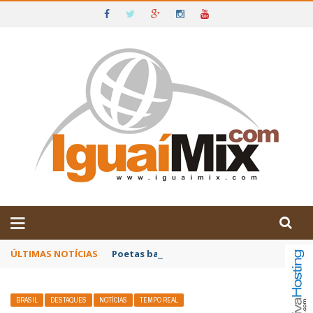
DE IGUAÍ E SUDOESTE DA BAHIA
ÚLTIMAS NOTÍCIAS
Poetas baianos representam o Brasil no XX
BRASIL
DESTAQUES
NOTÍCIAS
TEMPO REAL