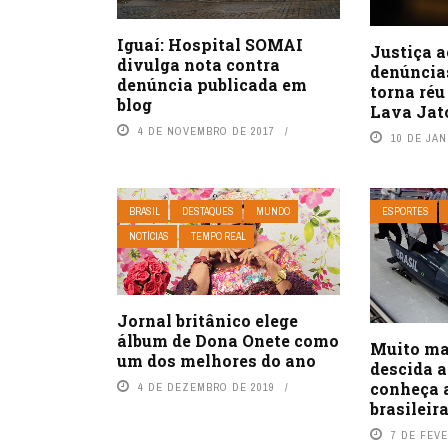
Iguaí: Hospital SOMAI
Justiça a
divulga nota contra
denúncias
denúncia publicada em
torna réu
blog
Lava Jat
4 DE NOVEMBRO DE 2017
10 DE JAN
BRASIL
DESTAQUES
MUNDO
ESPORTES
NOTÍCIAS
TEMPO REAL
Jornal britânico elege
álbum de Dona Onete como
Muito ma
um dos melhores do ano
descida a
conheça a
4 DE DEZEMBRO DE 2019
brasileir
7 DE FEVE