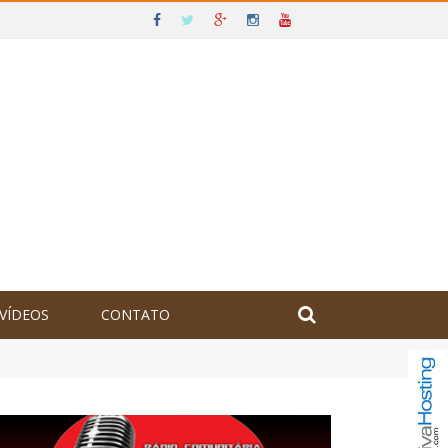
VÍDEOS
CONTATO
olômbia