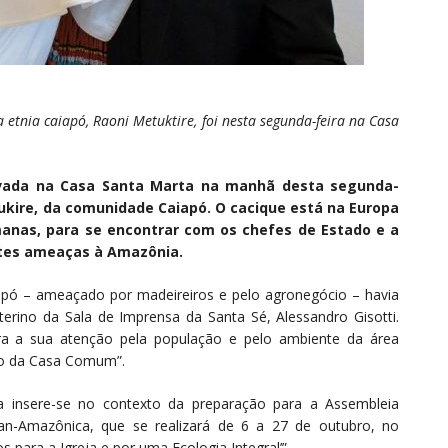
 etnia caiapó, Raoni Metuktire, foi nesta segunda-feira na Casa
ivada na Casa Santa Marta na manhã desta segunda-
Metukire, da comunidade Caiapó. O cacique está na Europa
anas, para se encontrar com os chefes de Estado e a
entes ameaças à Amazônia.
apó – ameaçado por madeireiros e pelo agronegócio – havia
terino da Sala de Imprensa da Santa Sé, Alessandro Gisotti.
era a sua atenção pela população e pelo ambiente da área
ão da Casa Comum”.
ia insere-se no contexto da preparação para a Assembleia
an-Amazônica, que se realizará de 6 a 27 de outubro, no
para a Igreja e por uma Ecologia Integral’”.