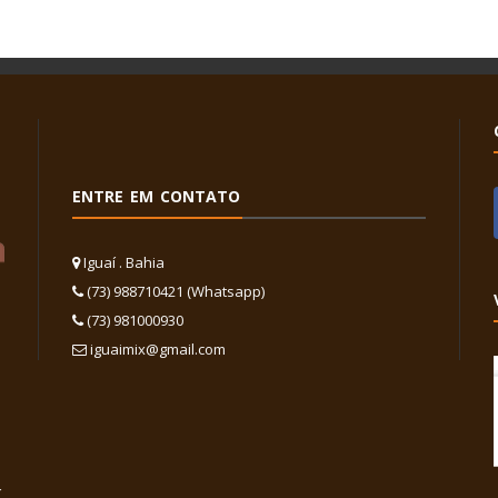
ENTRE EM CONTATO
Iguaí . Bahia
(73) 988710421 (Whatsapp)
(73) 981000930
iguaimix@gmail.com
,