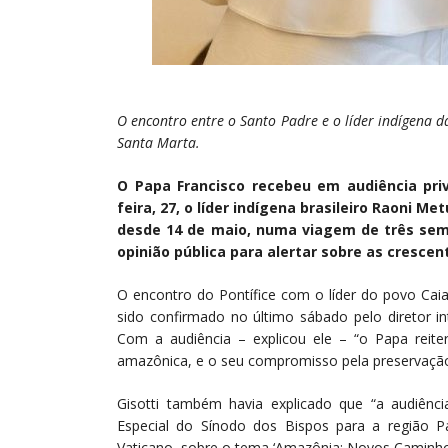
O encontro entre o Santo Padre e o líder indígena da
Santa Marta.
O Papa Francisco recebeu em audiência pr
feira, 27, o líder indígena brasileiro Raoni 
desde 14 de maio, numa viagem de três sem
opinião pública para alertar sobre as cresc
O encontro do Pontífice com o líder do povo Cai
sido confirmado no último sábado pelo diretor in
Com a audiência – explicou ele – “o Papa reit
amazônica, e o seu compromisso pela preservaç
Gisotti também havia explicado que “a audiênc
Especial do Sínodo dos Bispos para a região P
Vaticano, sobre o tema ‘Amazônia: Novos Caminhos 