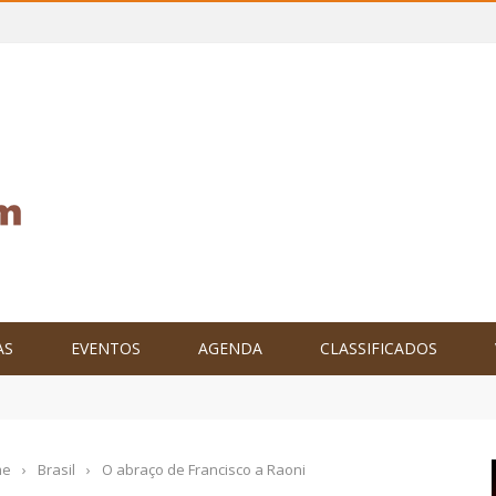
AS
EVENTOS
AGENDA
CLASSIFICADOS
tam o Brasil no XXIV Parlamento Internacional de Escritores, na C
me
›
Brasil
›
O abraço de Francisco a Raoni