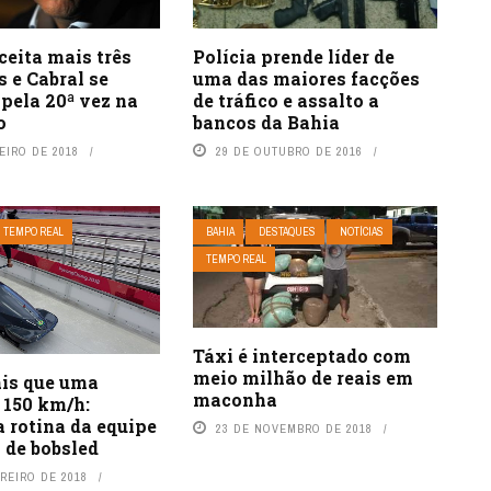
ceita mais três
Polícia prende líder de
 e Cabral se
uma das maiores facções
 pela 20ª vez na
de tráfico e assalto a
o
bancos da Bahia
EIRO DE 2018
29 DE OUTUBRO DE 2016
TEMPO REAL
BAHIA
DESTAQUES
NOTÍCIAS
TEMPO REAL
Táxi é interceptado com
meio milhão de reais em
is que uma
maconha
 150 km/h:
 rotina da equipe
23 DE NOVEMBRO DE 2018
a de bobsled
REIRO DE 2018