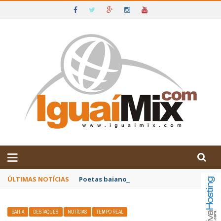
DE IGUAÍ E SUDOESTE DA BAHIA
ÚLTIMAS NOTÍCIAS
Poetas baianos representam o Brasil no XX
BAHIA
DESTAQUES
NOTÍCIAS
TEMPO REAL