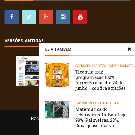
VERSÕES ANTIGAS
LEIA TAMBÉM:
AGENDA
BAHIA
DESTAQUES
EVENTOS
NOTÍCI
Ticomia traz
programação 100%
forrozeira no dia 24 de
junho – confira atrações
ESPORTES
NO FOCO
TEMPO REAL
Matemática do
rebaixamento: Botafogo,
HOME
EQUIPE
O PORTAL
CONTATO
99%. Palmeiras, 28%.
Coxa quase a salvo
/// WebtivaHOSTING