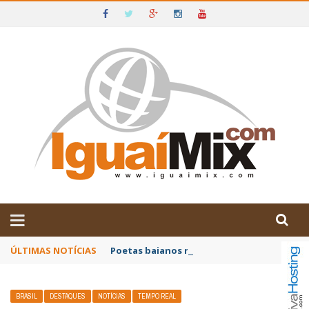
DE IGUAÍ E SUDOESTE DA BAHIA
ÚLTIMAS NOTÍCIAS
Poetas baianos representam o Brasil no XX
BRASIL
DESTAQUES
NOTÍCIAS
TEMPO REAL