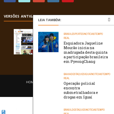
VERSÕES ANTIGAS
LEIA TAMBÉM:
BRASIL
ESPORTES
NOTÍCIAS
TEMPO
REAL
Esquiadora Jaqueline
Mourão inicia na
madrugada desta quinta
a participação brasileira
em PyeongChang
BAHIA
DESTAQUES
IGUAÍ
NOTÍCIAS
TEMPO
REAL
HOME
EQUIPE
O PORTAL
CONTATO
Operação policial
encontra
/// WebtivaHOSTING
submetralhadora e
drogas em Iguaí
BRASIL
DESTAQUES
NOTÍCIAS
TEMPO
REAL