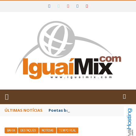
DE IGUAÍ E SUDOESTE DA BAHIA
ÚLTIMAS NOTÍCIAS
Poetas baianos representam o Brasil no XX
BAHIA
DESTAQUES
NOTÍCIAS
TEMPO REAL