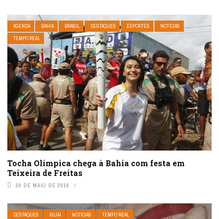
AGENDA
BAHIA
BRASIL
DESTAQUES
ESPORTES
NOTÍCIAS
TEMPO REAL
Tocha Olímpica chega à Bahia com festa em
Teixeira de Freitas
19 DE MAIO DE 2016
DESTAQUES
IGUAÍ
NOTÍCIAS
TEMPO REAL