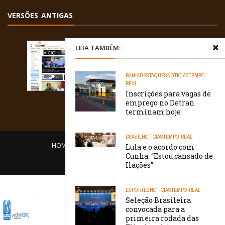
VERSÕES ANTIGAS
LEIA TAMBÉM:
BAHIA
DESTAQUES
NOTÍCIAS
TEMPO
REAL
Inscrições para vagas de
emprego no Detran
terminam hoje
BRASIL
NOTÍCIAS
TEMPO REAL
HOME
EQUIPE
O PORTAL
CONTATO
Lula e o acordo com
Cunha: “Estou cansado de
/// WebtivaHOSTING
Ilações”
ESPORTES
NOTÍCIAS
TEMPO REAL
Seleção Brasileira
convocada para a
primeira rodada das