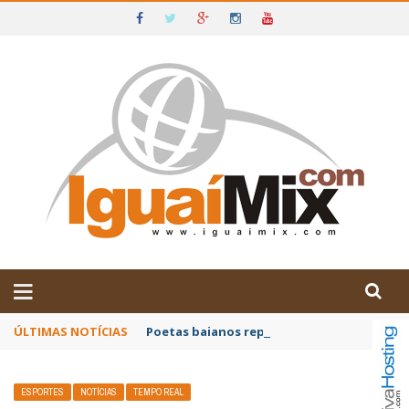
DE IGUAÍ E SUDOESTE DA BAHIA
ÚLTIMAS NOTÍCIAS
Poetas baianos representam o Brasil no XX
ESPORTES
NOTÍCIAS
TEMPO REAL