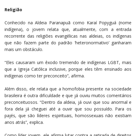
Religião
Conhecido na Aldeia Paranapuã como Karaí Popyguá (nome
indígena), o jovem relata que, atualmente, com a entrada
recorrente das religiões evangélicas nas aldeias, os indígenas
que não fazem parte do padrão ‘heteronormativo’ ganharam
mais um obstáculo.
“Eles causaram um êxodo tremendo de indígenas LGBT, mais
que a Igreja Católica inclusive, porque eles têm ensinado aos
indígenas como ter preconceito”, afirma.
Além disso, ele relata que a homofobia presente na sociedade
brasileira é outra dificuldade e que já ouviu muitos comentários
preconceituosos. “Dentro da aldeia, já ouvi que sou anormal e
fora dela já cheguei até a ouvir que sou possuído. Para os
pajés, que são líderes espirituais, homossexuais não existiam
anos atrás”, explica.
Como líder jovem, ele afirma lutar contra a retirada de direitos