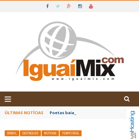
DE IGUAÍ E SUDOESTE DA BAHIA
ÚLTIMAS NOTÍCIAS
Poetas baianos representam o Brasil no XX
BRASIL
DESTAQUES
NOTÍCIAS
TEMPO REAL