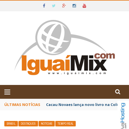
DE IGUAÍ E SUDOESTE DA BAHIA
ÚLTIMAS NOTÍCIAS
Poetas baianos representam o Brasil no XX
BRASIL
DESTAQUES
NOTÍCIAS
TEMPO REAL