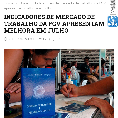
Home
›
Brasil
›
Indicadores de mercado de trabalho da FGV
apresentam melhora em julho
INDICADORES DE MERCADO DE
TRABALHO DA FGV APRESENTAM
MELHORA EM JULHO
6 DE AGOSTO DE 2019
0