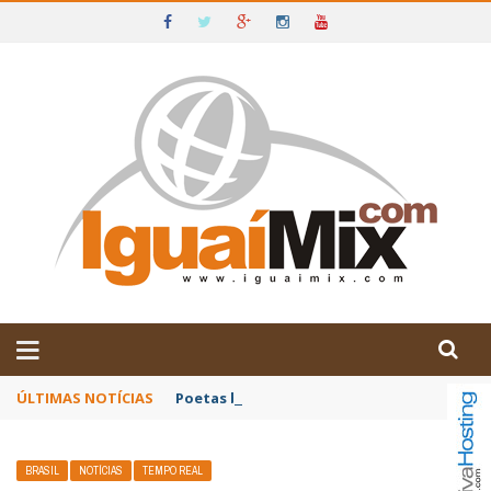
DE IGUAÍ E SUDOESTE DA BAHIA
ÚLTIMAS NOTÍCIAS
Poetas baianos representam o Brasil no XX
BRASIL
NOTÍCIAS
TEMPO REAL