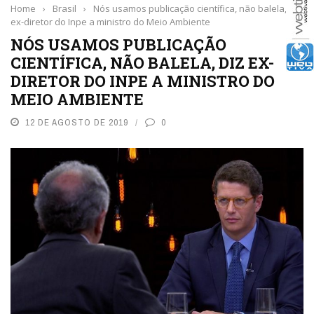
Home
›
Brasil
›
Nós usamos publicação científica, não balela, diz
ex-diretor do Inpe a ministro do Meio Ambiente
NÓS USAMOS PUBLICAÇÃO
CIENTÍFICA, NÃO BALELA, DIZ EX-
DIRETOR DO INPE A MINISTRO DO
MEIO AMBIENTE
12 DE AGOSTO DE 2019
0