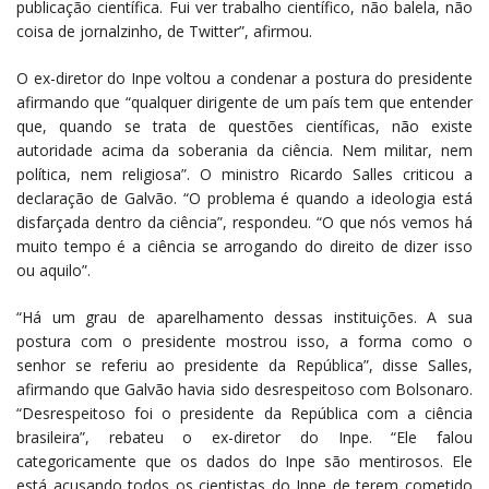
publicação científica. Fui ver trabalho científico, não balela, não
coisa de jornalzinho, de Twitter”, afirmou.
O ex-diretor do Inpe voltou a condenar a postura do presidente
afirmando que “qualquer dirigente de um país tem que entender
que, quando se trata de questões científicas, não existe
autoridade acima da soberania da ciência. Nem militar, nem
política, nem religiosa”. O ministro Ricardo Salles criticou a
declaração de Galvão. “O problema é quando a ideologia está
disfarçada dentro da ciência”, respondeu. “O que nós vemos há
muito tempo é a ciência se arrogando do direito de dizer isso
ou aquilo”.
“Há um grau de aparelhamento dessas instituições. A sua
postura com o presidente mostrou isso, a forma como o
senhor se referiu ao presidente da República”, disse Salles,
afirmando que Galvão havia sido desrespeitoso com Bolsonaro.
“Desrespeitoso foi o presidente da República com a ciência
brasileira”, rebateu o ex-diretor do Inpe. “Ele falou
categoricamente que os dados do Inpe são mentirosos. Ele
está acusando todos os cientistas do Inpe de terem cometido