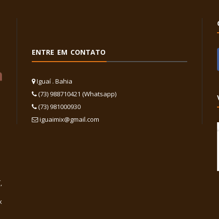
ENTRE EM CONTATO
Iguaí . Bahia
(73) 988710421 (Whatsapp)
(73) 981000930
iguaimix@gmail.com
,
x