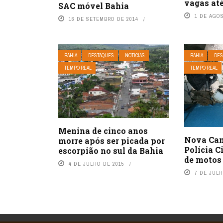
vagas até
SAC móvel Bahia
1 DE AGO
16 DE SETEMBRO DE 2014
BAHIA
DESTAQUES
NOTÍCIAS
BAHIA
DES
TEMPO REAL
TEMPO REAL
Menina de cinco anos
Nova Can
morre após ser picada por
Polícia C
escorpião no sul da Bahia
de motos
4 DE JULHO DE 2015
7 DE JULH