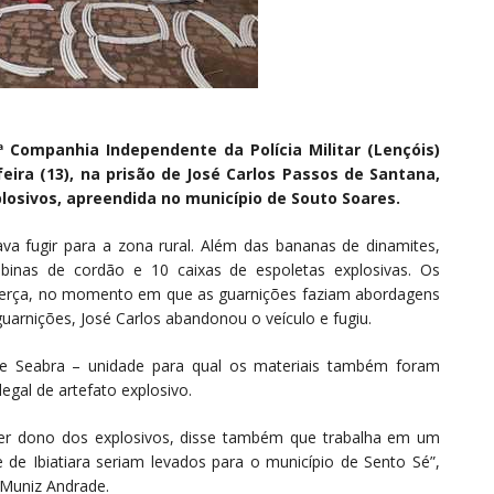
ª Companhia Independente da Polícia Militar (Lençóis)
eira (13), na prisão de José Carlos Passos de Santana,
plosivos, apreendida no município de Souto Soares.
va fugir para a zona rural. Além das bananas de dinamites,
binas de cordão e 10 caixas de espoletas explosivas. Os
 terça, no momento em que as guarnições faziam abordagens
guarnições, José Carlos abandonou o veículo e fugiu.
 de Seabra – unidade para qual os materiais também foram
legal de artefato explosivo.
ser dono dos explosivos, disse também que trabalha em um
 de Ibiatiara seriam levados para o município de Sento Sé”,
 Muniz Andrade.