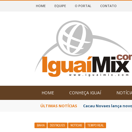
HOME
EQUIPE
O PORTAL
CONTATO
DE IGUAÍ E SUDOESTE DA BAHIA
HOME
CONHEÇA IGUAÍ
NOTÍCI
ÚLTIMAS NOTÍCIAS
Cacau Novaes lança novo
BAHIA
DESTAQUES
NOTÍCIAS
TEMPO REAL