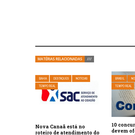
MATÉRIAS RELACIONADAS
///
BAHIA
DESTAQUES
NOTÍCIAS
BRASIL
NO
TEMPO REAL
TEMPO REAL
10 concu
Nova Canaã está no
devem ofe
roteiro de atendimento do