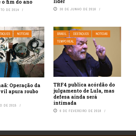
líder
 o fim do ano
30 DE JUNHO DE 2016
STO DE 2014
TAQUES
NOTÍCIAS
BRASIL
DESTAQUES
NOTÍCIAS
TEMPO REAL
TRF4 publica acórdão do
aã: Operação da
julgamento de Lula, mas
ivil apura roubo
defesa ainda será
intimada
O DE 2015
6 DE FEVEREIRO DE 2018