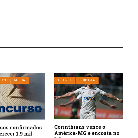
 FOCO
NOTÍCIAS
ESPORTES
TEMPO REAL
Corinthians vence o
rsos confirmados
América-MG e encosta no
recer 1,9 mil