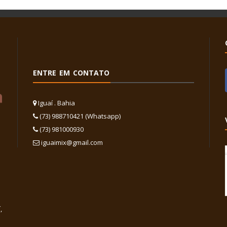
ENTRE EM CONTATO
Iguaí . Bahia
(73) 988710421 (Whatsapp)
(73) 981000930
iguaimix@gmail.com
,