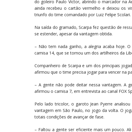
do goleiro Paulo Victor, abrindo o marcador na A
ainda recebeu o cartão vermelho e deixou os v
triunfo do time comandado por Luiz Felipe Scolari.
Na saída do gramado, Scarpa fez questão de ress
se estender, apesar da vantagem obtida.
– Não tem nada ganho, a alegria acaba hoje. O
camisa 14, que se tornou um dos artilheiros da Li
Companheiro de Scarpa e um dos principais jogad
afirmou que o time precisa jogar para vencer na pa
– A gente não pode deitar nessa vantagem. A g
afirmou o camisa 7, em entrevista ao canal FOX Sp
Pelo lado tricolor, o garoto Jean Pyerre analiso
vantagem em São Paulo, no jogo da volta. O joga
totais condições de avançar de fase.
– Faltou a gente ser eficiente mais um pouco. Al