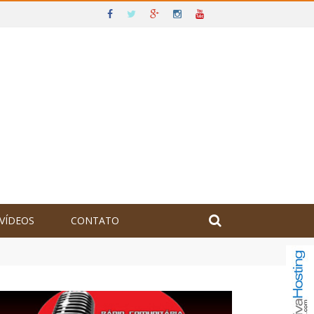
VÍDEOS
CONTATO
olômbia