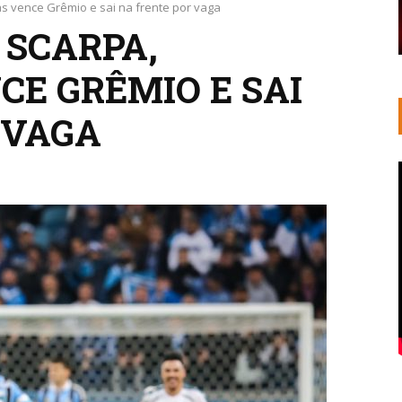
s vence Grêmio e sai na frente por vaga
 SCARPA,
CE GRÊMIO E SAI
 VAGA