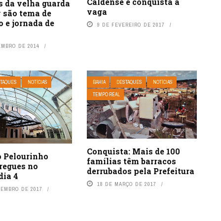
Caldense e conquista a
 da velha guarda
vaga
y são tema de
 e jornada de
9 DE FEVEREIRO DE 2017
EMBRO DE 2014
TAQUES
NOTÍCIAS
BAHIA
DESTAQUES
NOTÍCIAS
TEMPO REAL
Conquista: Mais de 100
o Pelourinho
famílias têm barracos
regues no
derrubados pela Prefeitura
dia 4
18 DE MARÇO DE 2017
VEMBRO DE 2017