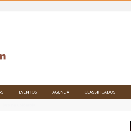
AS
EVENTOS
AGENDA
CLASSIFICADOS
tam o Brasil no XXIV Parlamento Internacional de Escritores, na C