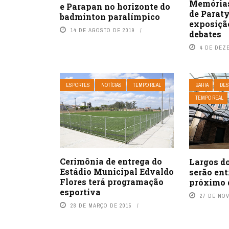
Memórias
e Parapan no horizonte do
de Parat
badminton paralímpico
exposição
14 DE AGOSTO DE 2019
debates
4 DE DEZ
ESPORTES
NOTÍCIAS
TEMPO REAL
BAHIA
DES
TEMPO REAL
Cerimônia de entrega do
Largos d
Estádio Municipal Edvaldo
serão ent
Flores terá programação
próximo 
esportiva
27 DE NO
28 DE MARÇO DE 2015