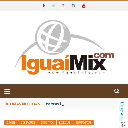
DE IGUAÍ E SUDOESTE DA BAHIA
ÚLTIMAS NOTÍCIAS
Poetas baianos representam o Brasil no XX
BRASIL
DESTAQUES
ESPORTES
NOTÍCIAS
TEMPO REAL