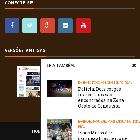
CONECTE-SE!
VERSÕES ANTIGAS
LEIA TAMBÉM:
BAHIA
NO FOCO
NOTÍCIAS
TEMPO REAL
Polícia: Dois corpos
masculinos são
encontrados na Zona
Oeste de Conquista
BAHIA
DESTAQUES
ESPORTES
IGUAÍ
NOTÍCIA
REAL
HOME
EQUIPE
O PORTAL
CONTATO
Izaac Matos é tri-
campeão brasileiro de
/// WebtivaHOSTING