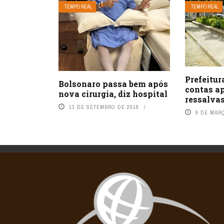
TEMPO REAL
TEMPO REAL
Prefeitur
Bolsonaro passa bem após
contas a
nova cirurgia, diz hospital
ressalva
13 DE SETEMBRO DE 2018
9 DE MAR