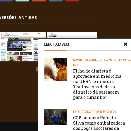
VERSÕES ANTIGAS
LEIA TAMBÉM:
BRASIL
DESTAQUES
EDUCAÇÃO
NOTÍCIAS
TE
REAL
Filha de diarista é
aprovada em medicina
na UFRN, e mãe diz:
‘Contava nos dedos o
dinheiro da passagem
para o cursinho’
ESPORTES
NOTÍCIAS
TEMPO REAL
COB anuncia Rafaela
Silva como embaixadora
dos Jogos Escolares da
/// WebtivaHOSTING