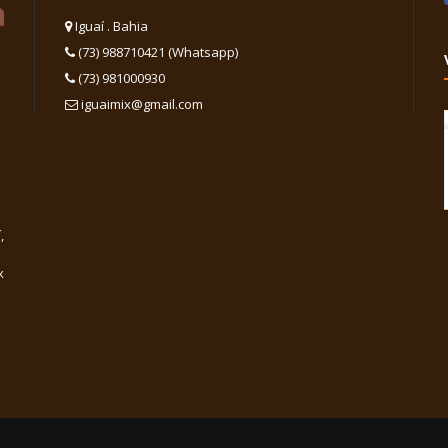
Iguaí . Bahia
(73) 988710421 (Whatsapp)
(73) 981000930
iguaimix@gmail.com
,
x