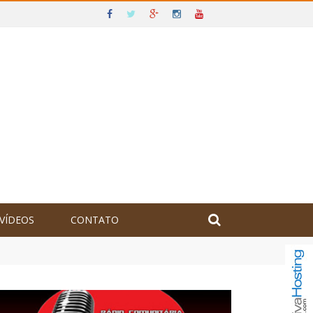
VÍDEOS
CONTATO
olômbia