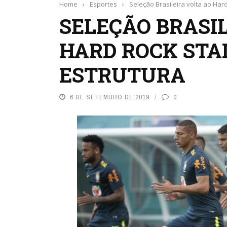
Home
›
Esportes
›
Seleção Brasileira volta ao Har
SELEÇÃO BRASI
HARD ROCK STA
ESTRUTURA
6 DE SETEMBRO DE 2019
0