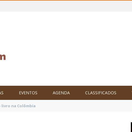
AS
EVENTOS
AGENDA
CLASSIFICADOS
tam o Brasil no XXIV Parlamento Internacional de Escritores, na C