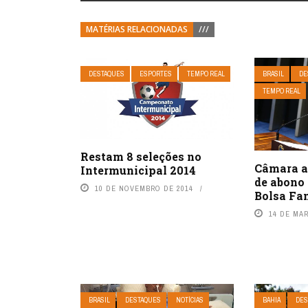
MATÉRIAS RELACIONADAS
///
DESTAQUES
ESPORTES
TEMPO REAL
BRASIL
DE
TEMPO REAL
Restam 8 seleções no
Câmara a
Intermunicipal 2014
de abono 
10 DE NOVEMBRO DE 2014
Bolsa Fa
14 DE MA
BRASIL
DESTAQUES
NOTÍCIAS
BAHIA
DES