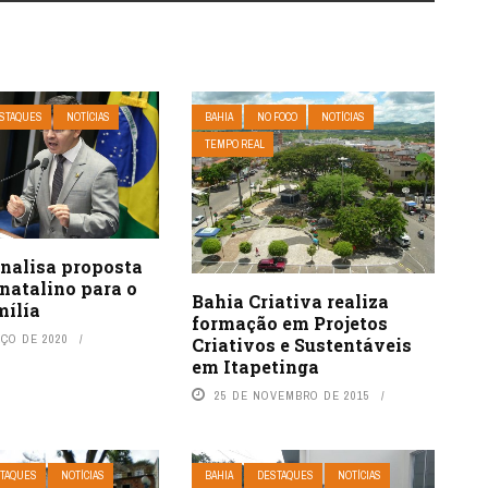
STAQUES
NOTÍCIAS
BAHIA
NO FOCO
NOTÍCIAS
TEMPO REAL
nalisa proposta
natalino para o
Bahia Criativa realiza
mílía
formação em Projetos
RÇO DE 2020
Criativos e Sustentáveis
em Itapetinga
25 DE NOVEMBRO DE 2015
TAQUES
NOTÍCIAS
BAHIA
DESTAQUES
NOTÍCIAS